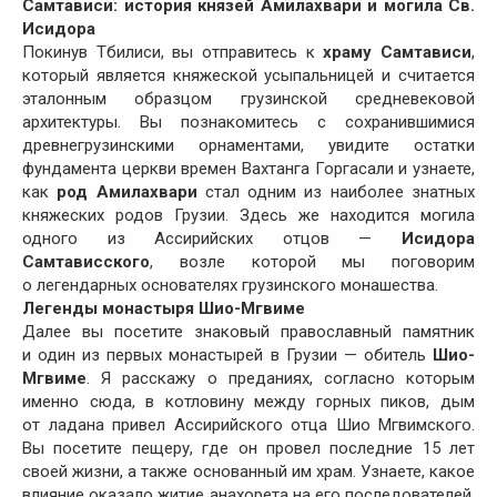
Самтависи: история князей Амилахвари и могила Св.
Исидора
Покинув Тбилиcи, вы отправитесь к
храму Самтависи
,
который является княжеской усыпальницей и считается
эталонным образцом грузинской средневековой
архитектуры. Вы познакомитесь с сохранившимися
древнегрузинскими орнаментами, увидите остатки
фундамента церкви времен Вахтанга Горгасали и узнаете,
как
род Амилахвари
стал одним из наиболее знатных
княжеских родов Грузии. Здесь же находится могила
одного из Ассирийских отцов —
Исидора
Самтависского
, возле которой мы поговорим
о легендарных основателях грузинского монашества.
Легенды монастыря Шио-Мгвиме
Далее вы посетите знаковый православный памятник
и один из первых монастырей в Грузии — обитель
Шио-
Мгвиме
. Я расскажу о преданиях, согласно которым
именно сюда, в котловину между горных пиков, дым
от ладана привел Ассирийского отца Шио Мгвимского.
Вы посетите пещеру, где он провел последние 15 лет
своей жизни, а также основанный им храм. Узнаете, какое
влияние оказало житие анахорета на его последователей,