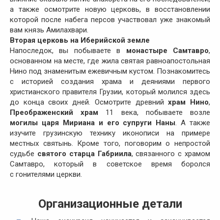
а также осмотрите новую церковь, в восстановлении
которой после набега персов участвовал уже знакомый
вам князь Амилахвари.
Вторая церковь на Иберийской земле
Напоследок, вы побываете в
монастыре Самтавро
,
основанном на месте, где жила святая равноапостольная
Нино под знаменитым ежевичным кустом. Познакомитесь
с историей создания храма и деяниями первого
христианского правителя Грузии, который молился здесь
до конца своих дней. Осмотрите древний
храм Нино
,
Преображенский храм
11 века, побываете возле
могилы царя Мириана и его супруги Наны
. А также
изучите грузинскую технику иконописи на примере
местных святынь. Кроме того, поговорим о непростой
судьбе
святого старца Габриила
, связанного с храмом
Самтавро, который в советское время боролся
с гонителями церкви.
Организационные детали