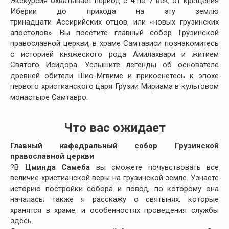
Экскурсия охватывает период с 4 по 7 век, от крещения
Иберии до прихода на эту землю
тринадцати Ассирийских отцов, или «новых грузинских
апостолов». Вы посетите главный собор Грузинской
православной церкви, в храме Самтависи познакомитесь
с историей княжеского рода Амилахвари и житием
Святого Исидора. Услышите легенды об основателе
древней обители Шио-Мгвиме и прикоснетесь к эпохе
первого христианского царя Грузии Мириама в культовом
монастыре Самтавро.
Что вас ожидает
Главный кафедральный собор Грузинской
православной церкви
?В
Цминда Самеба
вы сможете почувствовать все
величие христианской веры на грузинской земле. Узнаете
историю постройки собора и повод, по которому она
началась; также я расскажу о святынях, которые
хранятся в храме, и особенностях проведения службы
здесь.