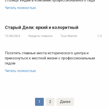
столице Индии в компании профессионального гида
Читать полностью
Старый Дели: яркий и колоритный
15.08.2024
Увидеть главное
Tour-Master
0
Посетить главные места исторического центра и
прикоснуться к местной жизни с профессиональным
гидом
Читать полностью
Пагинация
1
2
Далее
записей