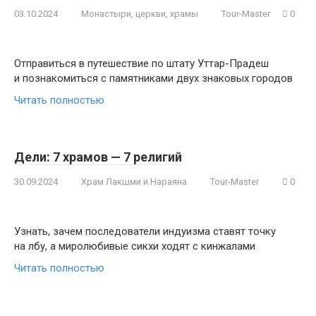
03.10.2024
Монастыри, церкви, храмы
Tour-Master
0
Отправиться в путешествие по штату Уттар-Прадеш
и познакомиться с памятниками двух знаковых городов
Читать полностью
Дели: 7 храмов — 7 религий
30.09.2024
Храм Лакшми и Нараяна
Tour-Master
0
Узнать, зачем последователи индуизма ставят точку
на лбу, а миролюбивые сикхи ходят с кинжалами
Читать полностью