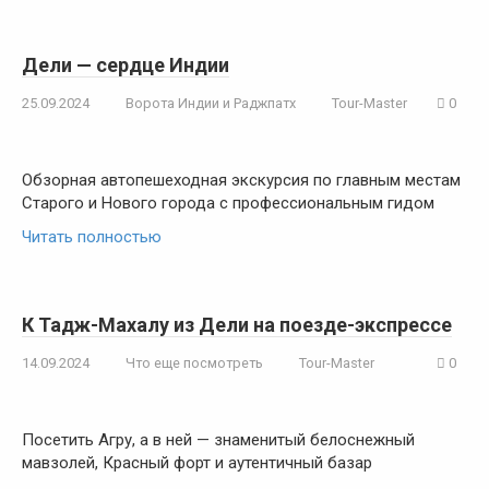
Дели — сердце Индии
25.09.2024
Ворота Индии и Раджпатх
Tour-Master
0
Обзорная автопешеходная экскурсия по главным местам
Старого и Нового города с профессиональным гидом
Читать полностью
К Тадж-Махалу из Дели на поезде-экспрессе
14.09.2024
Что еще посмотреть
Tour-Master
0
Посетить Агру, а в ней — знаменитый белоснежный
мавзолей, Красный форт и аутентичный базар