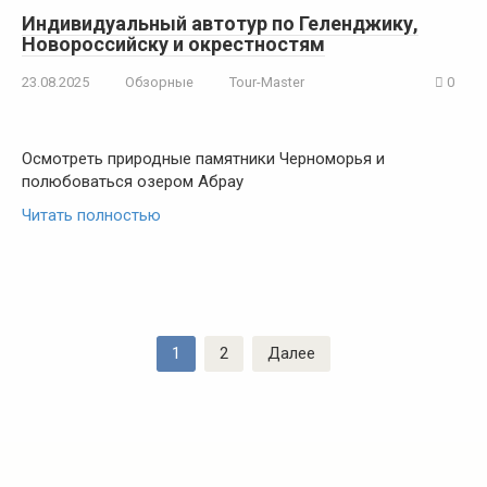
Индивидуальный автотур по Геленджику,
Новороссийску и окрестностям
23.08.2025
Обзорные
Tour-Master
0
Осмотреть природные памятники Черноморья и
полюбоваться озером Абрау
Читать полностью
Пагинация
1
2
Далее
записей