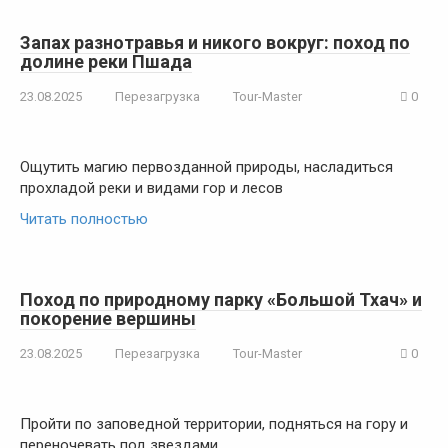
Запах разнотравья и никого вокруг: поход по
долине реки Пшада
23.08.2025
Перезагрузка
Tour-Master
0
Ощутить магию первозданной природы, насладиться
прохладой реки и видами гор и лесов
Читать полностью
Поход по природному парку «Большой Тхач» и
покорение вершины
23.08.2025
Перезагрузка
Tour-Master
0
Пройти по заповедной территории, подняться на гору и
переночевать под звездами