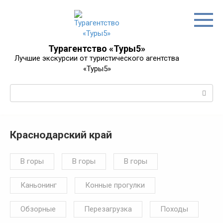
Перейти
к
контенту
Турагентство «Туры5»
Лучшие экскурсии от туристического агентства
«Туры5»
Поиск:
Краснодарский край
В горы
В горы
В горы
Каньонинг
Конные прогулки
Обзорные
Перезагрузка
Походы