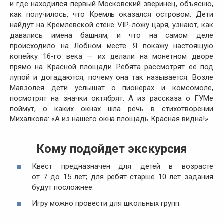
и где находился первый Московский зверинец, объясню,
как получилось, что Кремль оказался островом. Дети
найдут на Кремлевской стене
VIP
-ложу царя, узнают, как
давались имена башням, и что на самом деле
происходило на Лобном месте. Я покажу настоящую
копейку 16-го века — их делали на монетном дворе
прямо на Красной площади. Ребята рассмотрят её под
лупой и догадаются, почему она так называется. Возле
Мавзолея дети услышат о пионерах и комсомоле,
посмотрят на значки октябрят. А из рассказа о ГУМе
поймут, о каких окнах шла речь в стихотворении
Михалкова: «А из нашего окна площадь Красная видна!»
Кому подойдет экскурсия
Квест предназначен для детей в возрасте
от 7 до 15 лет; для ребят старше 10 лет задания
будут посложнее.
Игру можно провести для школьных групп.