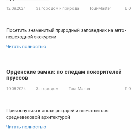
12.08.2024
За городом и природа
Tour-Master
0
Посетить знаменитый природный заповедник на авто-
пешеходной экскурсии
Читать полностью
Орденские замки: по следам покорителей
пруссов
10.08.2024
За городом
Tour-Master
0
Прикоснуться к эпохе рыцарей и впечатлиться
средневековой архитектурой
Читать полностью