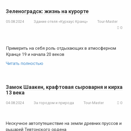
Зеленоградск: жизнь на курорте
05.08.2024
Здание отеля «Курхаус Кранц»
Tour-Master
0
Примерить на себя роль отдыхающих в атмосферном
Кранце 19 и начала 20 веков
Читать полностью
Замок Шаакен, крафтовая сыроварня и кирха
13 века
04.08.2024
За городом и природа
Tour-Master
0
Нескучное автопутешествие на земли древних пруссов и
рыцарей Тевтонского ордена