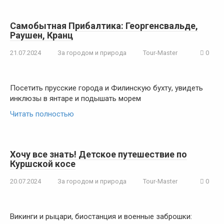
Самобытная Прибалтика: Георгенсвальде,
Раушен, Кранц
21.07.2024
За городом и природа
Tour-Master
0
Посетить прусские города и Филинскую бухту, увидеть
инклюзы в янтаре и подышать морем
Читать полностью
Хочу все знать! Детское путешествие по
Куршской косе
20.07.2024
За городом и природа
Tour-Master
0
Викинги и рыцари, биостанция и военные заброшки: