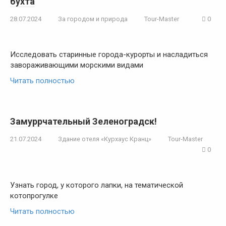
бухта
28.07.2024
За городом и природа
Tour-Master
0
Исследовать старинные города-курорты и насладиться
завораживающими морскими видами
Читать полностью
Замуррчательный Зеленоградск!
21.07.2024
Здание отеля «Курхаус Кранц»
Tour-Master
0
Узнать город, у которого лапки, на тематической
котопрогулке
Читать полностью