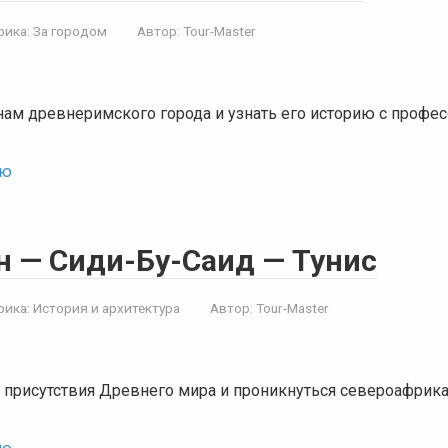
рика:
За городом
Автор:
Tour-Master
нам древнеримского города и узнать его историю с проф
ью
н — Сиди-Бу-Саид — Тунис
рика:
История и архитектура
Автор:
Tour-Master
 присутствия Древнего мира и проникнуться североафрик