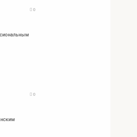
0
ессиональным
0
анским