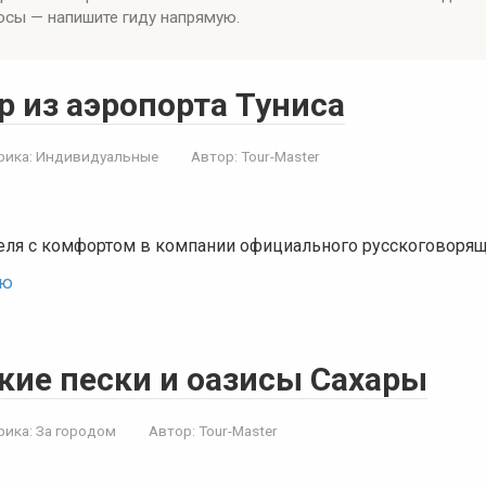
росы — напишите гиду напрямую.
р из аэропорта Туниса
рика:
Индивидуальные
Автор:
Tour-Master
теля с комфортом в компании официального русскоговорящ
ью
кие пески и оазисы Сахары
рика:
За городом
Автор:
Tour-Master