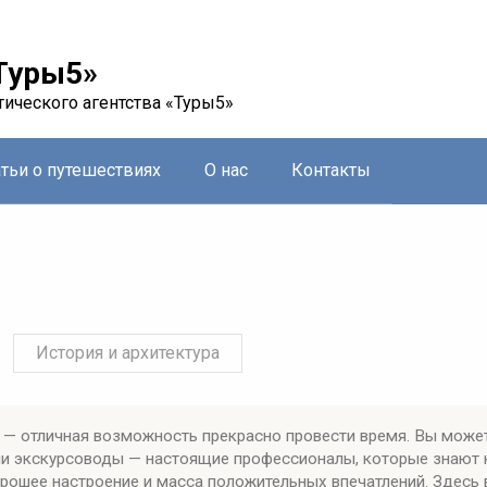
Туры5»
тического агентства «Туры5»
атьи о путешествиях
О нас
Контакты
История и архитектура
 — отличная возможность прекрасно провести время. Вы может
ши экскурсоводы — настоящие профессионалы, которые знают к
орошее настроение и масса положительных впечатлений. Здесь