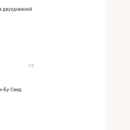
на двухдневной
0
и-Бу-Саид