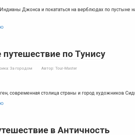
 Индианы Джонса и покататься на верблюдах по пустыне 
ью
 путешествие по Тунису
рика:
За городом
Автор:
Tour-Master
ген, современная столица страны и город художников Сид
ью
путешествие в Античность