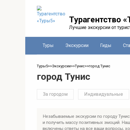
Перейти
к
контенту
Турагентство «
Лучшие экскурсии от турис
Туры
Экскурсии
Гиды
Ст
Туры5
>>
Экскурсии
>>
Тунис
>>
город Тунис
город Тунис
За городом
Индивидуальные
Незабываемые экскурсии по городу Тунис
и получить массу позитивных эмоций. На
включены ответы на все ваши вопросы, х