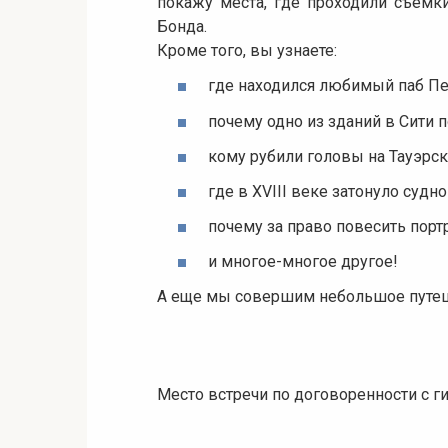
покажу места, где проходили съемк
Бонда.
Кроме того, вы узнаете:
где находился любимый паб Пет
почему одно из зданий в Сити 
кому рубили головы на Тауэрс
где в
XVIII
веке затонуло судно 
почему за право повеcить порт
и многое-многое другое!
А еще мы совершим небольшое путеше
Место встречи по договоренности с г