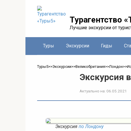
Перейти
к
контенту
Турагентство «
Лучшие экскурсии от турис
Туры
Экскурсии
Гиды
Ст
Туры5
>>
Экскурсии
>>
Великобритания
>>
Лондон
>>
Ис
Экскурсия 
Актуально на:
06.05.2021
Экскурсия
по Лондону