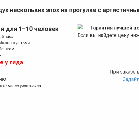
дух нескольких эпох на прогулке с артистичн
Гарантия лучшей ц
я для 1–10 человек
Если вы найдете цену ни
2.5 часа
Можно с детьми
Пешком
5
е у гида
При заказе 
сию
Задай
мо от числа участников