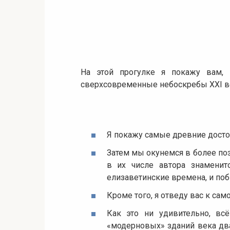
На этой прогулке я покажу вам,
сверхсовременные небоскребы XXI ве
Я покажу самые древние досто
Затем мы окунемся в более поз
в их числе автора знаменит
елизаветинские времена, и поб
Кроме того, я отведу вас к сам
Как это ни удивительно, вс
«модерновых» зданий века два