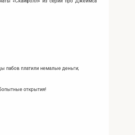
инаты «Скайфолл» из серии про Джеймса
цы пабов платили немалые деньги;
юбопытные открытия!