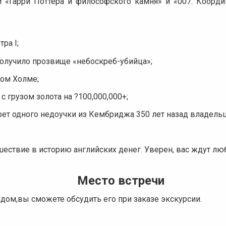
и «Гарри Поттера и философского камня» и «007. Коорд
ра I;
получило прозвище «небоскреб-убийца»;
ком Холме;
с грузом золота на ?100,000,000+;
рет одного недоучки из Кембриджа 350 лет назад владель
ствие в историю английских денег. Уверен, вас ждут л
Место встречи
идом,вы сможете обсудить его при заказе экскурсии.