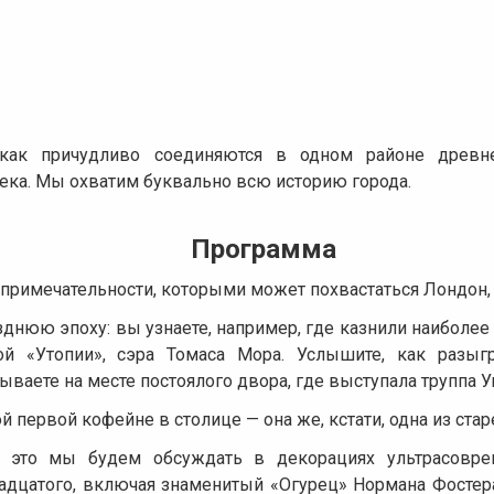
 как причудливо соединяются в одном районе древн
ка. Мы охватим буквально всю историю города.
Программа
примечательности, которыми может похвастаться Лондон, 
днюю эпоху: вы узнаете, например, где казнили наиболее
ой «Утопии», сэра Томаса Мора. Услышите, как разыг
ываете на месте постоялого двора, где выступала труппа 
ой первой кофейне в столице — она же, кстати, одна из ста
ё это мы будем обсуждать в декорациях ультрасовр
дцатого, включая знаменитый «Огурец» Нормана Фостера