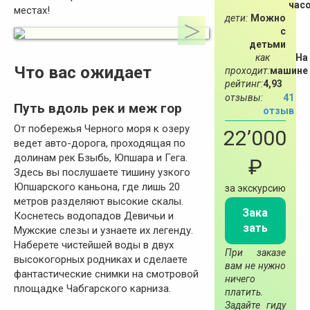
час
местах!
дети:
Можно
с
детьми
как
На
Что вас ожидает
проходит:
машине
рейтинг:
4,93
отзывы:
41
Путь вдоль рек и меж гор
отзыв
От побережья Черного моря к озеру
22’000
ведет авто-дорога, проходящая по
долинам рек Бзыбь, Юпшара и Гега.
₽
Здесь вы послушаете тишину узкого
Юпшарского каньона, где лишь 20
за экскурсию
метров разделяют высокие скалы.
Зака
Коснетесь водопадов Девичьи и
зать
Мужские слезы и узнаете их легенду.
Наберете чистейшей воды в двух
При заказе
высокогорных родниках и сделаете
вам не нужно
фантастические снимки на смотровой
ничего
площадке Чабгарского карниза.
платить.
Задайте гиду