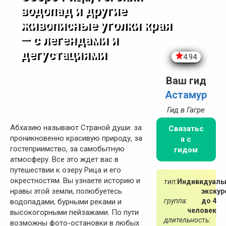
водопад и другие
живописные уголки края
— с легендами и
дегустациями
4.94
Ваш гид
Астамур
Гид в Гагре
Абхазию называют Страной души: за
Связатьс
проникновенно красивую природу, за
я с
гостеприимство, за самобытную
гидом
атмосферу. Все это ждет вас в
путешествии к озеру Рица и его
окрестностям. Вы узнаете историю и
тип:
Индивидуаль
нравы этой земли, полюбуетесь
экскур
группа:
до 4
водопадами, бурными реками и
человек
высокогорными пейзажами. По пути
длительность:
возможны фото-остановки в любых