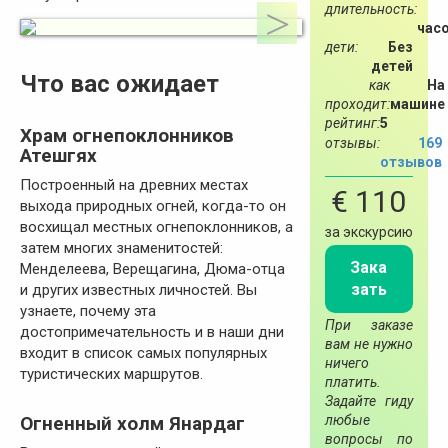
длительность:
час
дети:
Без
детей
Что вас ожидает
как
На
проходит:
машине
рейтинг:
5
Храм огнепоклонников
отзывы:
169
Атешгях
отзывов
Построенный на древних местах
€ 110
выхода природных огней, когда-то он
восхищал местных огнепоклонников, а
за экскурсию
затем многих знаменитостей:
Зака
Менделеева, Верещагина, Дюма-отца
зать
и других известных личностей. Вы
узнаете, почему эта
При заказе
достопримечательность и в наши дни
вам не нужно
входит в список самых популярных
ничего
туристических маршрутов.
платить.
Задайте гиду
любые
Огненный холм Янардаг
вопросы по