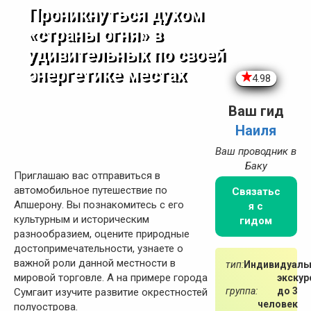
Проникнуться духом
«страны огня» в
удивительных по своей
энергетике местах
4.98
Ваш гид
Наиля
Ваш проводник в
Баку
Приглашаю вас отправиться в
автомобильное путешествие по
Связатьс
Апшерону. Вы познакомитесь с его
я с
культурным и историческим
гидом
разнообразием, оцените природные
достопримечательности, узнаете о
важной роли данной местности в
тип:
Индивидуаль
мировой торговле. А на примере города
экскур
группа:
до 3
Сумгаит изучите развитие окрестностей
человек
полуострова.