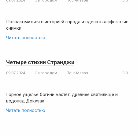
09.07.2024
За городом
Tour-Master
0
Познакомиться с историей города и сделать эффектные
снимки
Читать полностью
Четыре стихии Странджи
09.07.2024
За городом
Tour-Master
0
Горное ущелье богини Бастет, древнее святилище и
водопад Докузак
Читать полностью