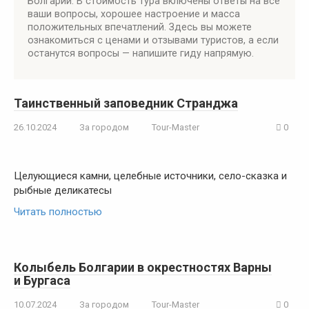
Болгарии. В стоимость тура включены ответы на все
ваши вопросы, хорошее настроение и масса
положительных впечатлений. Здесь вы можете
ознакомиться с ценами и отзывами туристов, а если
останутся вопросы — напишите гиду напрямую.
Таинственный заповедник Странджа
26.10.2024
За городом
Tour-Master
0
Целующиеся камни, целебные источники, село-сказка и
рыбные деликатесы
Читать полностью
Колыбель Болгарии в окрестностях Варны
и Бургаса
10.07.2024
За городом
Tour-Master
0