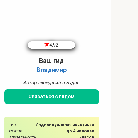
4.92
Ваш гид
Владимир
Автор экскурсий в Будве
Связаться с гидом
тип:
Индивидуальная экскурсия
группа:
до 4 человек
длительность:
6 часов