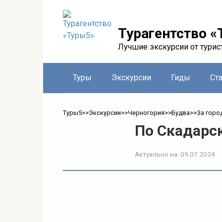
Перейти
к
контенту
Турагентство «
Лучшие экскурсии от турис
Туры
Экскурсии
Гиды
Ст
Туры5
>>
Экскурсии
>>
Черногория
>>
Будва
>>
За горо
По Скадарс
Актуально на:
09.07.2024