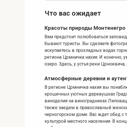
Что вас ожидает
Красоты природы Монтенегро
Вам предстоит полюбоваться заповед
бывают туристы. Вы сделаете фотогр
искупаетесь в прохладных водах горн
региона Црмничка нахия. И конечно, 
озеро. Здесь, у устья реки Црноевича
Атмосферные деревни и ауте
В регионе Црмничка нахия вы понабл
крошечных уютных деревушках Градж
виноделия на виноградниках Липовац
также заедем в православный женский
черногорском доме. Вас ждет обед с
культурой местного населения. В кон