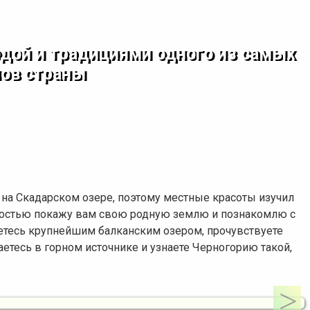
одой и традициями одного из самых
ов страны
 на Скадарском озере, поэтому местные красоты изучил
адостью покажу вам свою родную землю и познакомлю с
тесь крупнейшим балканским озером, прочувствуете
етесь в горном источнике и узнаете Черногорию такой,