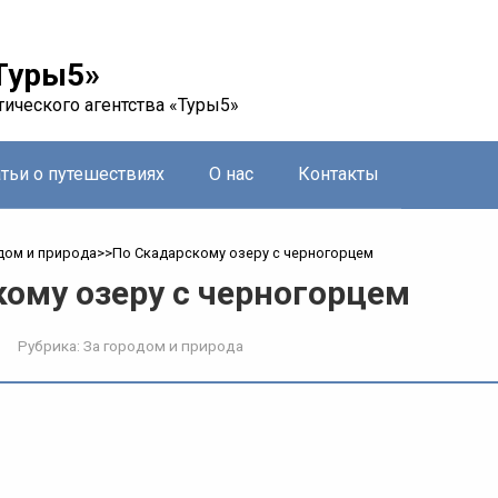
Туры5»
тического агентства «Туры5»
атьи о путешествиях
О нас
Контакты
дом и природа
>>
По Скадарскому озеру с черногорцем
кому озеру с черногорцем
Рубрика:
За городом и природа