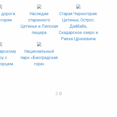
 дороги
Наследие
Старая Черногория:
гории
старинного
Цетинье, Острог,
Цетинье и Липская
Дайбабе,
пещера
Скадарское озеро и
Риека Црноевича
арскому
Национальный
ру с
парк «Биоградская
горцем
гора»
0