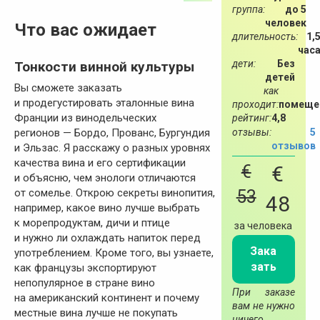
группа:
до 5
человек
Что вас ожидает
длительность:
1,
час
дети:
Без
Тонкости винной культуры
детей
Вы сможете заказать
как
и продегустировать эталонные вина
проходит:
помеще
Франции из винодельческих
рейтинг:
4,8
отзывы:
5
регионов — Бордо, Прованс, Бургундия
отзывов
и Эльзас. Я расскажу о разных уровнях
качества вина и его сертификации
€
€
и объясню, чем энологи отличаются
53
от сомелье. Открою секреты винопития,
48
например, какое вино лучше выбрать
к морепродуктам, дичи и птице
за человека
и нужно ли охлаждать напиток перед
Зака
употреблением. Кроме того, вы узнаете,
зать
как французы экспортируют
непопулярное в стране вино
При заказе
на американский континент и почему
вам не нужно
местные вина лучше не покупать
ничего