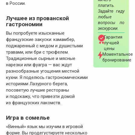
в России.
платить.
Задайте гиду
любые
Лучшее из прованской
вопросы по
гастрономии
экскурсии.
Вы попробуете изысканные
Гарантия
французские закуски: камамбер,
лучшей
поджаренный с медом и душистыми
цены
травами, или бри с трюфелем.
Моментальное
Традиционные сырные и мясные
бронирование
нарезки или фуагра — вас ждут
разнообразные угощения местной
кухни. Я поделюсь гастрономическими
историями Лазурного берега,
посоветую лучшие рестораны
и подскажу, что привезти домой
из французских лакомств.
Игра в сомелье
«Винный» язык мы изучим в игровой
форме. Вы продегустируете несколько