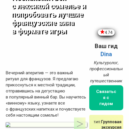
с лексикой сомелье и
попробовать лучшие
французские вина
в формате игры
4.74
Ваш гид
Dina
Культуролог,
профессиональн
Вечерний аперитив — это важный
ый
ритуал для французов. Я предлагаю
путешественник
прикоснуться к местной традиции,
отправившись на дегустацию
Связатьс
в популярный винный бар. Вы научитесь
я с
«винному» языку, узнаете все
гидом
о французских напитках и почувствуете
себя настоящим сомелье!
тип:
Групповая
экскурсия