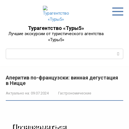
Перейти
к
контенту
Турагентство «Туры5»
Лучшие экскурсии от туристического агентства
«Туры5»
Поиск:
Аперитив по-французски: винная дегустация
в Ницце
Актуально на:
09.07.2024
Гастрономические
Познакомиться