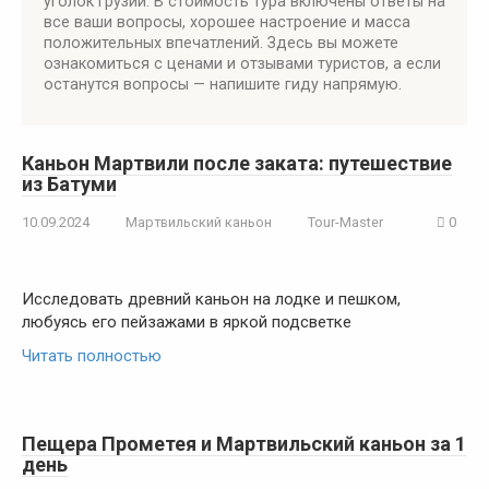
уголок Грузии. В стоимость тура включены ответы на
все ваши вопросы, хорошее настроение и масса
положительных впечатлений. Здесь вы можете
ознакомиться с ценами и отзывами туристов, а если
останутся вопросы — напишите гиду напрямую.
Каньон Мартвили после заката: путешествие
из Батуми
10.09.2024
Мартвильский каньон
Tour-Master
0
Исследовать древний каньон на лодке и пешком,
любуясь его пейзажами в яркой подсветке
Читать полностью
Пещера Прометея и Мартвильский каньон за 1
день