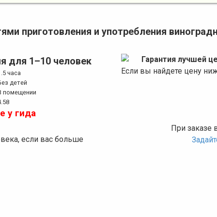
ями приготовления и употребления виноградн
Гарантия лучшей ц
я для 1–10 человек
Если вы найдете цену ни
1.5 часа
Без детей
В помещении
4.58
е у гида
0
При заказе 
овека, если вас больше
Задай