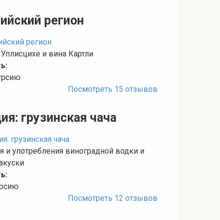
лийский регион
Уплисцихе и вина Картли
ь:
курсию
Посмотреть 15 отзывов
ия: грузинская чача
я и употребления виноградной водки и
акуски
ь:
урсию
Посмотреть 12 отзывов