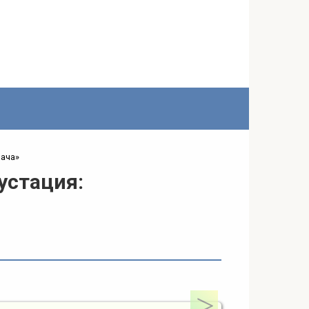
чача»
устация: