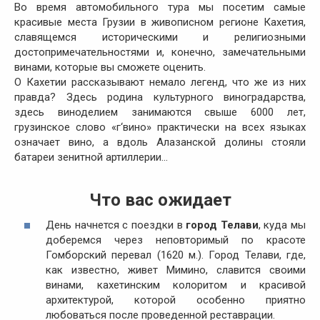
Во время автомобильного тура мы посетим самые
красивые места Грузии в живописном регионе Кахетия,
славящемся историческими и религиозными
достопримечательностями и, конечно, замечательными
винами, которые вы сможете оценить.
О Кахетии рассказывают немало легенд, что же из них
правда? Здесь родина культурного виноградарства,
здесь виноделием занимаются свыше 6000 лет,
грузинское слово «г‘вино» практически на всех языках
означает вино, а вдоль Алазанской долины стояли
батареи зенитной артиллерии…
Что вас ожидает
День начнется с поездки в
город Телави
, куда мы
доберемся через неповторимый по красоте
Гомборский перевал (1620 м.). Город Телави, где,
как известно, живет Мимино, славится своими
винами, кахетинским колоритом и красивой
архитектурой, которой особенно приятно
любоваться после проведенной реставрации.