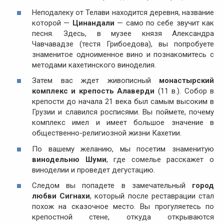
Неподалеку от Телави находится деревня, название
которой —
Цинандали
— само по себе звучит как
песня. Здесь, в музее князя Александра
Чавчавадзе (тестя Грибоедова), вы попробуете
знаменитое одноименное вино и познакомитесь с
методами кахетинского виноделия.
Затем вас ждет живописный
монастырский
комплекс и крепость Алаверди
(11 в.). Собор в
крепости до начала 21 века был самым высоким в
Грузии и славился росписями. Вы поймете, почему
комплекс имел и имеет большое значение в
общественно-религиозной жизни Кахетии.
По вашему желанию, мы посетим знаменитую
винодельню Шуми
, где сомелье расскажет о
виноделии и проведет дегустацию.
Следом вы попадете в замечательный
город
любви Сигнахи
, который после реставрации стал
похож на сказочное место. Вы прогуляетесь по
крепостной стене, откуда открываются