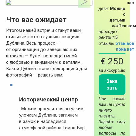
час
дети:
Можно
с
Что вас ожидает
детьми
как
Пешком
Итогом нашей встречи станут ваши
проходит:
стильные фото в лучших локациях
рейтинг:
5
Дублина. Весь процесс —
отзывы:
отзывов
пока нет
от организации до завершающих
штрихов — будет воплощен мной
€ 250
с любовью и вниманием к деталям.
Какой Дублин станет декорацией для
за экскурсию
фотографий — решать вам:
Зака
зать
Исторический центр
При заказе
вам не нужно
. Можем прогуляться по узким
ничего
улочкам Дублина, заглянем
платить.
в замок и насладимся
Задайте гиду
любые
атмосферой района Темпл-Бар.
вопросы по