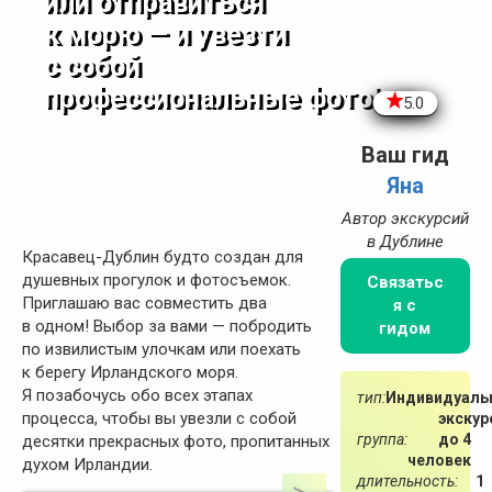
или отправиться
к морю — и увезти
с собой
профессиональные фото!
5.0
Ваш гид
Яна
Автор экскурсий
в Дублине
Красавец-Дублин будто создан для
душевных прогулок и фотосъемок.
Связатьс
Приглашаю вас совместить два
я с
в одном! Выбор за вами — побродить
гидом
по извилистым улочкам или поехать
к берегу Ирландского моря.
Я позабочусь обо всех этапах
тип:
Индивидуаль
процесса, чтобы вы увезли с собой
экскур
группа:
до 4
десятки прекрасных фото, пропитанных
человек
духом Ирландии.
длительность:
1