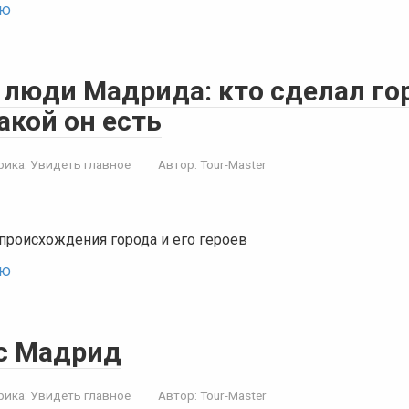
ью
 люди Мадрида: кто сделал го
акой он есть
рика:
Увидеть главное
Автор:
Tour-Master
происхождения города и его героев
ью
с Мадрид
рика:
Увидеть главное
Автор:
Tour-Master