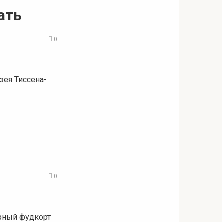
ать
0
зея Тиссена-
0
ярный фудкорт