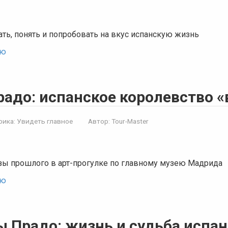
ть, понять и попробовать на вкус испанскую жизнь
ью
адо: испанское королевство «
рика:
Увидеть главное
Автор:
Tour-Master
ы прошлого в арт-прогулке по главному музею Мадрида
ью
 Прадо: жизнь и судьба испан