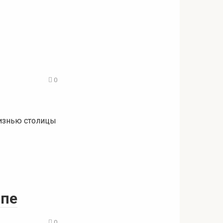
0
жизнью столицы
ппе
0