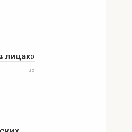
в лицаx»
0
ских