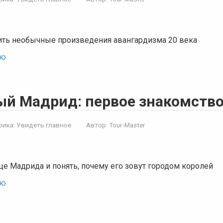
ить необычные произведения авангардизма 20 века
ью
й Мадрид: первое знакомств
рика:
Увидеть главное
Автор:
Tour-Master
це Мадрида и понять, почему его зовут городом королей
ью