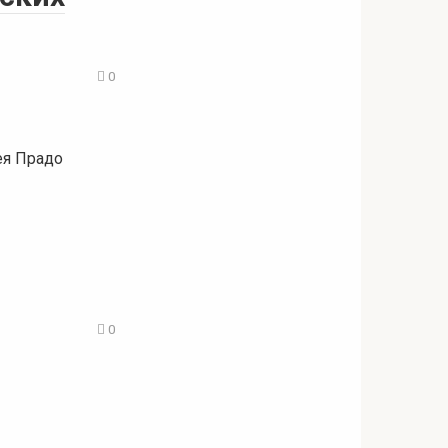
0
ея Прадо
0