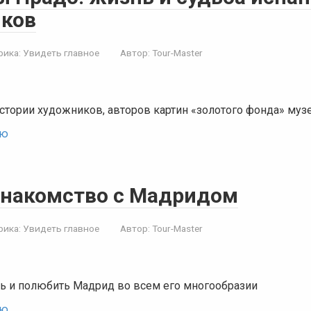
ков
рика:
Увидеть главное
Автор:
Tour-Master
стории художников, авторов картин «золотого фонда» муз
ью
знакомство с Мадридом
рика:
Увидеть главное
Автор:
Tour-Master
ь и полюбить Мадрид во всем его многообразии
ью