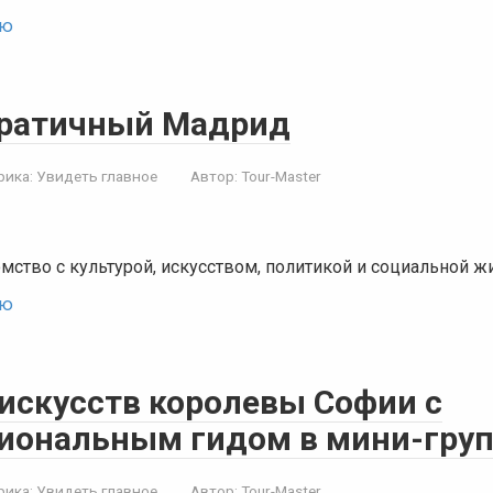
ью
ратичный Мадрид
рика:
Увидеть главное
Автор:
Tour-Master
мство с культурой, искусством, политикой и социальной 
ью
 искусств королевы Софии с
иональным гидом в мини-гру
рика:
Увидеть главное
Автор:
Tour-Master