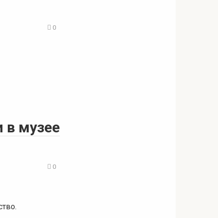
0
 в музее
0
ство.