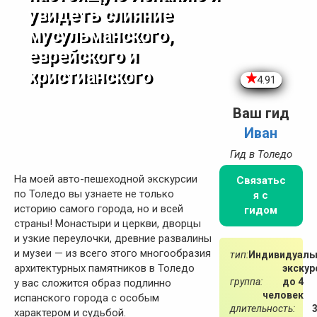
увидеть слияние
мусульманского,
еврейского и
христианского
4.91
Ваш гид
Иван
Гид в Толедо
На моей авто-пешеходной экскурсии
Связатьс
по Толедо вы узнаете не только
я с
историю самого города, но и всей
гидом
страны! Монастыри и церкви, дворцы
и узкие переулочки, древние развалины
и музеи — из всего этого многообразия
тип:
Индивидуаль
архитектурных памятников в Толедо
экскур
группа:
до 4
у вас сложится образ подлинно
человек
испанского города с особым
длительность:
характером и судьбой.