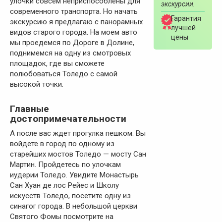
улочки совсем неприспособлены для
экскурсии.
современного транспорта. Но начать
Гарантия
экскурсию я предлагаю с панорамных
лучшей
видов старого города. На моем авто
цены
мы проедемся по Дороге в Долине,
поднимемся на одну из смотровых
площадок, где вы сможете
полюбоваться Толедо с самой
высокой точки.
Главные
достопримечательности
А после вас ждет прогулка пешком. Вы
войдете в город по одному из
старейших мостов Толедо — мосту Сан
Мартин. Пройдетесь по улочкам
иудерии Толедо. Увидите Монастырь
Сан Хуан де лос Рейес и Школу
искусств Толедо, посетите одну из
синагог города. В небольшой церкви
Святого Фомы посмотрите на