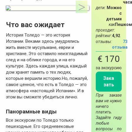
час
дети:
Можно
с
детьми
Что вас ожидает
как
Пешком
проходит:
История Толедо — это история
рейтинг:
4,92
Испании. Веками здесь умудрялись
отзывы:
73
отзыва
жить вместе мусульмане, евреи и
христиане. Это оставило неизгладимый
€ 170
след и на облике города, и на его
культуре. Здесь каждая улица, каждый
за экскурсию
дом хранят память о тех людях,
Зака
которые вершили историю.Но, пожалуй,
зать
самое ценное, что есть в Толедо — это
атмосфера «настоящей Испании». И в
При заказе
этом вы сможете убедиться лично.
вам не нужно
ничего
Панорамные виды
платить.
Задайте гиду
Все экскурсии по Толедо только
любые
пешеходные. Его средневековые
вопросы по