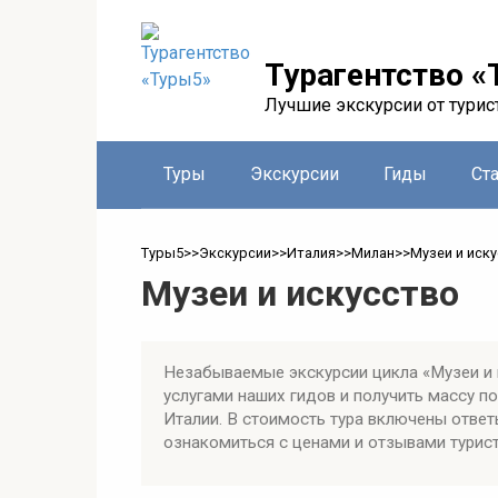
Перейти
к
контенту
Турагентство «
Лучшие экскурсии от турис
Туры
Экскурсии
Гиды
Ст
Туры5
>>
Экскурсии
>>
Италия
>>
Милан
>>
Музеи и иск
Музеи и искусство
Незабываемые экскурсии цикла «Музеи и 
услугами наших гидов и получить массу 
Италии. В стоимость тура включены ответ
ознакомиться с ценами и отзывами турист