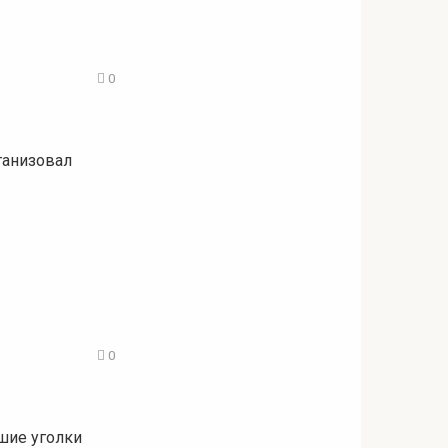
0
рганизовал
0
шие уголки