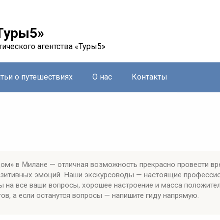
Туры5»
тического агентства «Туры5»
атьи о путешествиях
О нас
Контакты
ом» в Милане — отличная возможность прекрасно провести вр
позитивных эмоций. Наши экскурсоводы — настоящие професси
ы на все ваши вопросы, хорошее настроение и масса положите
ов, а если останутся вопросы — напишите гиду напрямую.