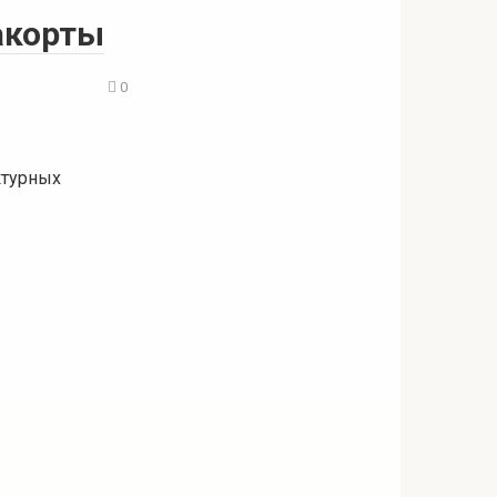
акорты
0
ктурных