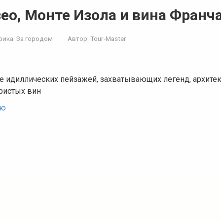
зео, Монте Изола и вина Франч
рика:
За городом
Автор:
Tour-Master
е идиллических пейзажей, захватывающих легенд, архите
ристых вин
ью