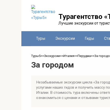
Перейти
к
контенту
Турагентство «
Лучшие экскурсии от турис
Туры
Экскурсии
Гиды
Ст
Туры5
>>
Экскурсии
>>
Италия
>>
Перуджа
>>
За город
За городом
Незабываемые экскурсии цикла «За город
услугами наших гидов и получить массу 
Италии. В стоимость тура включены ответ
ознакомиться с ценами и отзывами турист