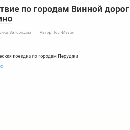
твие по городам Винной дорог
ино
рика:
За городом
Автор:
Tour-Master
еская поездка по городам Перуджи
ью