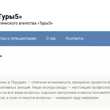
Туры5»
тического агентства «Туры5»
атьи о путешествиях
О нас
Контакты
ом
ом» в Перудже — отличная возможность прекрасно провести 
позитивных эмоций. Наши экскурсоводы — настоящие професси
ы на все ваши вопросы, хорошее настроение и масса положите
ов, а если останутся вопросы — напишите гиду напрямую.