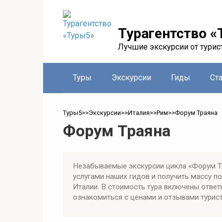
Перейти
к
контенту
Турагентство «
Лучшие экскурсии от турис
Туры
Экскурсии
Гиды
Ст
Туры5
>>
Экскурсии
>>
Италия
>>
Рим
>>
Форум Траяна
Форум Траяна
Незабываемые экскурсии цикла «Форум Тр
услугами наших гидов и получить массу 
Италии. В стоимость тура включены ответ
ознакомиться с ценами и отзывами турист