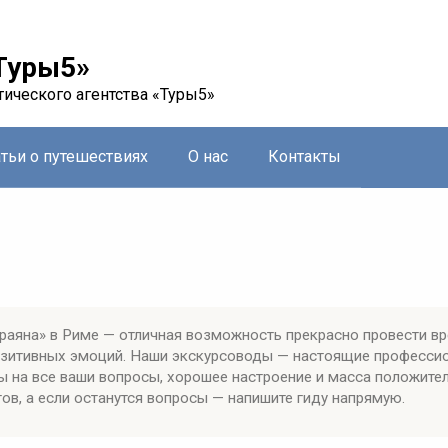
Туры5»
тического агентства «Туры5»
атьи о путешествиях
О нас
Контакты
аяна» в Риме — отличная возможность прекрасно провести в
позитивных эмоций. Наши экскурсоводы — настоящие професси
ы на все ваши вопросы, хорошее настроение и масса положите
ов, а если останутся вопросы — напишите гиду напрямую.