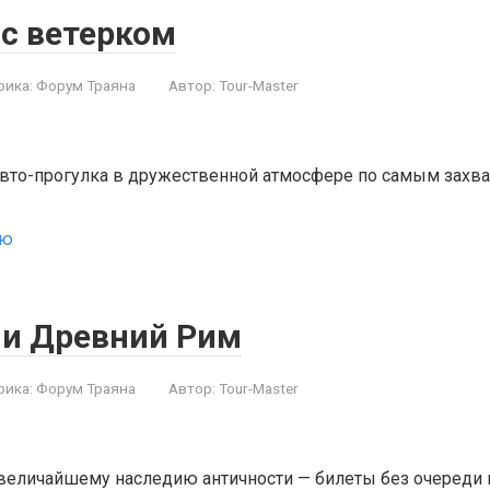
 с ветерком
рика:
Форум Траяна
Автор:
Tour-Master
вто-прогулка в дружественной атмосфере по самым зах
ью
 и Древний Рим
рика:
Форум Траяна
Автор:
Tour-Master
 величайшему наследию античности — билеты без очереди