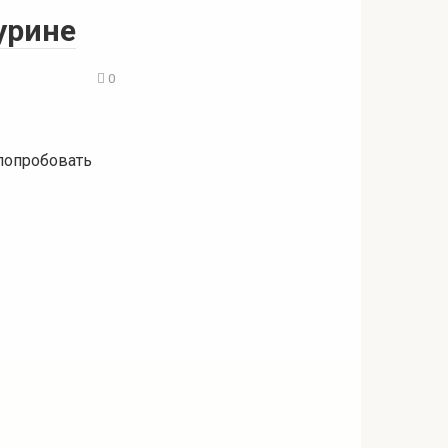
урине
0
 попробовать