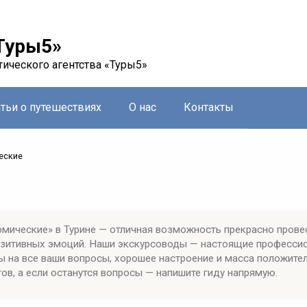
Туры5»
тического агентства «Туры5»
атьи о путешествиях
О нас
Контакты
еские
мические» в Турине — отличная возможность прекрасно прове
позитивных эмоций. Наши экскурсоводы — настоящие професси
ы на все ваши вопросы, хорошее настроение и масса положите
ов, а если останутся вопросы — напишите гиду напрямую.