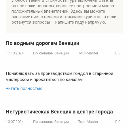
уголок Италии. В стоимость тура включены ответы
на все ваши вопросы, хорошее настроение и масса
положительных впечатлений. Здесь вы можете
ознакомиться с ценами и отзывами туристов, а если
останутся вопросы — напишите гиду напрямую.
По водным дорогам Венеции
17.10.2024
По каналам Венеции
Tour-Master
0
Понаблюдать за производством гондол в старинной
мастерской и прокатиться по каналам
Читать полностью
Нетуристическая Венеция в центре города
10.07.2024
По каналам Венеции
Tour-Master
0