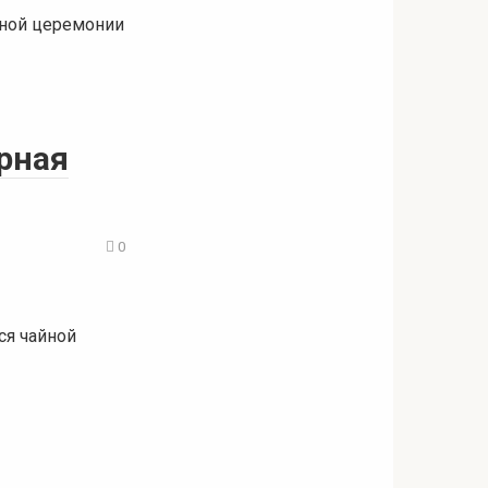
йной церемонии
орная
0
ся чайной