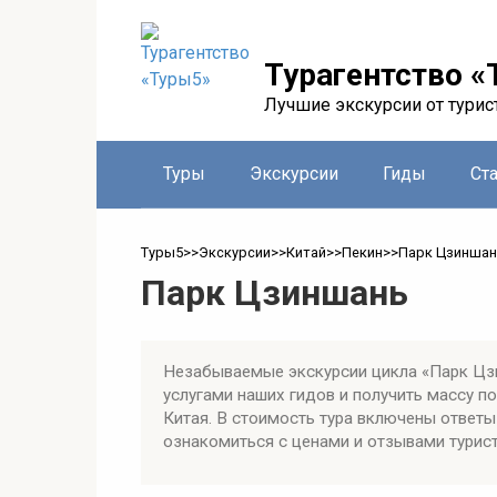
Перейти
к
контенту
Турагентство «
Лучшие экскурсии от турис
Туры
Экскурсии
Гиды
Ст
Туры5
>>
Экскурсии
>>
Китай
>>
Пекин
>>
Парк Цзиншан
Парк Цзиншань
Незабываемые экскурсии цикла «Парк Цзи
услугами наших гидов и получить массу 
Китая. В стоимость тура включены ответы
ознакомиться с ценами и отзывами турист