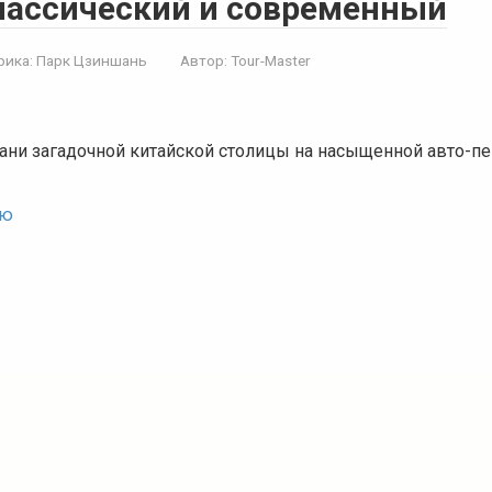
лассический и современный
рика:
Парк Цзиншань
Автор:
Tour-Master
рани загадочной китайской столицы на насыщенной авто-п
ью