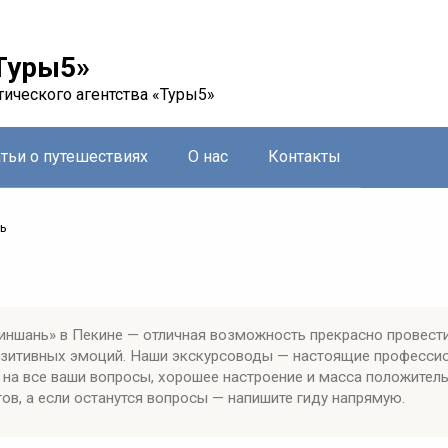
Туры5»
тического агентства «Туры5»
атьи о путешествиях
О нас
Контакты
ь
ншань» в Пекине — отличная возможность прекрасно провест
позитивных эмоций. Наши экскурсоводы — настоящие професси
 на все ваши вопросы, хорошее настроение и масса положител
ов, а если останутся вопросы — напишите гиду напрямую.