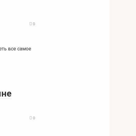
0
еть все самое
ине
0