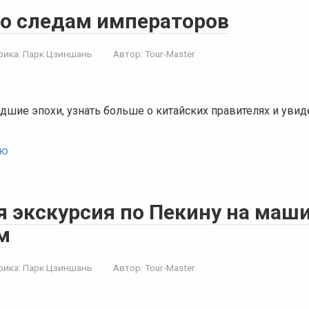
По следам императоров
рика:
Парк Цзиншань
Автор:
Tour-Master
дшие эпохи, узнать больше о китайских правителях и увид
ью
я экскурсия по Пекину на маш
м
рика:
Парк Цзиншань
Автор:
Tour-Master