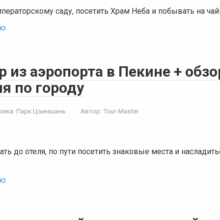
ператорскому саду, посетить Храм Неба и побывать на ча
ью
 из аэропорта в Пекине + обз
я по городу
рика:
Парк Цзиншань
Автор:
Tour-Master
ть до отеля, по пути посетить знаковые места и насладить
ью