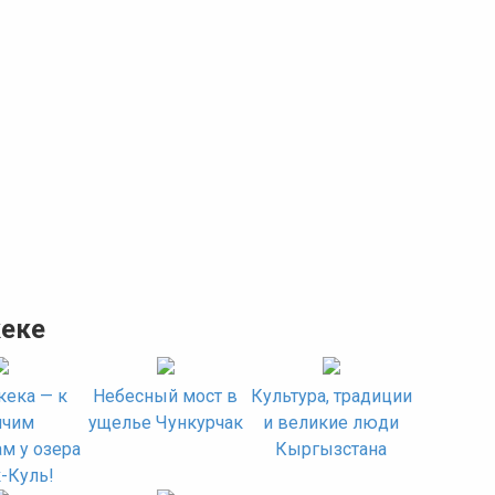
кеке
ека — к
Небесный мост в
Культура, традиции
ячим
ущелье Чункурчак
и великие люди
м у озера
Кыргызстана
-Куль!