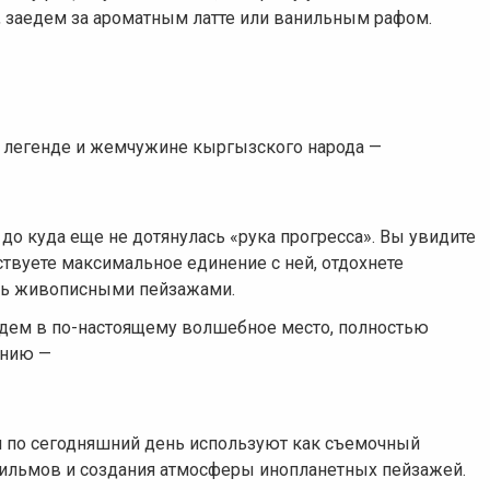
, заедем за ароматным латте или ванильным рафом.
к легенде и жемчужине кыргызского народа —
, до куда еще не дотянулась «рука прогресса». Вы увидите
твуете максимальное единение с ней, отдохнете
есь живописными пейзажами.
адем в по-настоящему волшебное место, полностью
анию —
и по сегодняшний день используют как съемочный
фильмов и создания атмосферы инопланетных пейзажей.