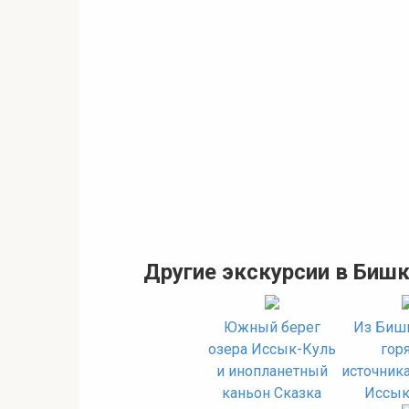
Другие экскурсии в Биш
Южный берег
Из Бишк
озера Иссык-Куль
гор
и инопланетный
источника
каньон Сказка
Иссык