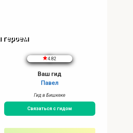
 героем
4.82
Ваш гид
Павел
Гид в Бишкеке
Связаться с гидом