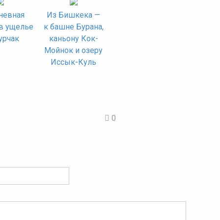
невная
Из Бишкека —
в ущелье
к башне Бурана,
урчак
каньону Кок-
Мойнок и озеру
Иссык-Куль
0