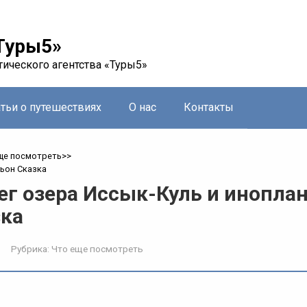
Туры5»
тического агентства «Туры5»
атьи о путешествиях
О нас
Контакты
ще посмотреть
>>
ьон Сказка
г озера Иссык-Куль и инопла
зка
Рубрика:
Что еще посмотреть