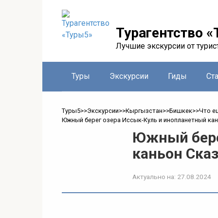
Перейти
к
контенту
Турагентство «
Лучшие экскурсии от турис
Туры
Экскурсии
Гиды
Ст
Туры5
>>
Экскурсии
>>
Кыргызстан
>>
Бишкек
>>
Что е
Южный берег озера Иссык-Куль и инопланетный кан
Южный бере
каньон Ска
Актуально на:
27.08.2024