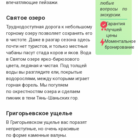
впечатляющие пейзажи.
любые
вопросы по
экскурсии.
Святое озеро
Гарантия
Труднодоступная дорога к небольшому
лучшей
горному озеру позволяет сохранять его
цены
в чистоте. Даже в разгар сезона здесь
Моментальное
почти нет туристов, и только местные
бронирование
чабаны пасут стада коров и яков. Вода
в Святом озере ярко-бирюзового
цвета, ледяная и чистая. Под толщей
воды вы разглядите ели, покрытые
водорослями, между которыми играет
горная форель. Мы погуляем
по окрестностям озера и сделаем
пикник в тени Тянь-Шаньских гор.
Григорьевское ущелье
В Григорьевском ущелье вас поразят
неприступные, но очень красивые
по форме каменные валуны.