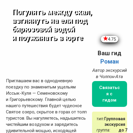
Погулять между скал,
взглянуть на ели под
бирюзовой водой
и поужинать в юрте
4.75
Ваш гид
Роман
Автор экскурсий
в Чолпон-Ата
Приглашаем вас в однодневную
поездку по знаменитым ущельям
Связатьс
Иссык-Куля — Семеновскому
я с
и Григорьевскому. Главной целью
гидом
нашего путешествия будет чудесное
Святое озеро, скрытое в горах от толп
туристов. Вы нагуляетесь, надышитесь
тип:
Групповая
чистейшим воздухом и зарядитесь
экскурсия
группа:
до 7
удивительной мощью, исходящей