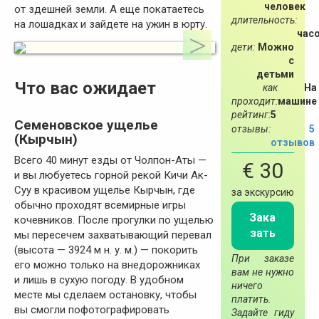
человек
от здешней земли. А еще покатаетесь
длительность:
на лошадках и зайдете на ужин в юрту.
час
дети:
Можно
с
детьми
Что вас ожидает
как
На
проходит:
машине
рейтинг:
5
Семеновское ущелье
отзывы:
5
(Кырчын)
отзывов
Всего 40 минут езды от Чолпон-Аты —
€ 30
и вы любуетесь горной рекой Кичи Ак-
Суу в красивом ущелье Кырчын, где
за экскурсию
обычно проходят всемирные игры
Зака
кочевников. После прогулки по ущелью
зать
мы пересечем захватывающий перевал
(высота — 3924 м н. у. м.) — покорить
При заказе
его можно только на внедорожниках
вам не нужно
и лишь в сухую погоду. В удобном
ничего
месте мы сделаем остановку, чтобы
платить.
вы смогли пофотографировать
Задайте гиду