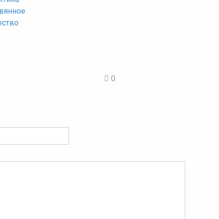
вянное
ество
0