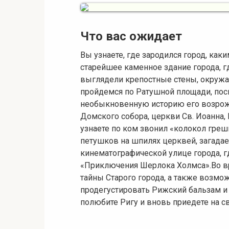
Что вас ожидает
Вы узнаете, где зародился город, как
старейшее каменное здание города, 
выглядели крепостные стены, окруж
пройдемся по Ратушной площади, пос
необыкновенную историю его возрож
Домского собора, церкви Св. Иоанна, 
узнаете по ком звонил «колокол грешн
петушков на шпилях церквей, загадае
кинематографической улице города, 
«Приключения Шерлока Холмса».Во вр
тайны Старого города, а также возм
продегустировать Рижский бальзам и 
полюбите Ригу и вновь приедете на св