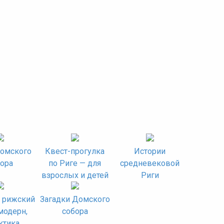
омского
Квест-прогулка
Истории
ора
по Риге — для
средневековой
взрослых и детей
Риги
 рижский
Загадки Домского
модерн,
собора
ктика