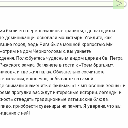
ими были его первоначальные границы, где находится
где доминиканцы основали монастырь. Увидите, как
авшие город, ведь Рига была мощной крепостью.Мы
мотрим на дом Черноголовых, вы узнаете
дения. Полюбуетесь чудесным видом церкви Св. Петра,
Рижского замка. Заглянете в гости к «Трем братьям»,
иков», и где жил палач. Обязательно сосчитаете
те желания, и конечно, побываете на самой
где снимали знаменитые фильмы «17 мгновений весны» и
емя прогулки вас ждут интересные истории, легенды и
ожность отведать традиционные латышские блюда,
пиво, приобрести сувениры на память.Я уверена, что вы
идание с ней!