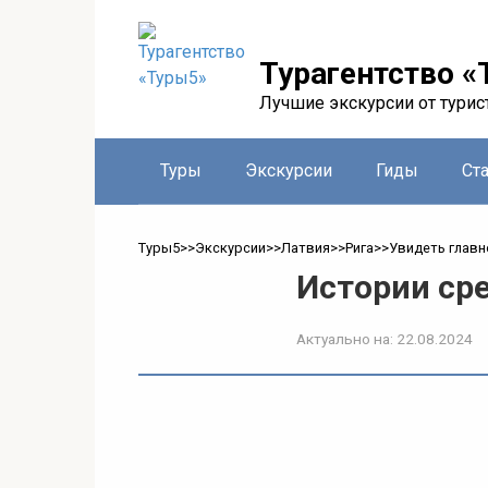
Перейти
к
контенту
Турагентство «
Лучшие экскурсии от турис
Туры
Экскурсии
Гиды
Ст
Туры5
>>
Экскурсии
>>
Латвия
>>
Рига
>>
Увидеть главн
Истории ср
Актуально на:
22.08.2024