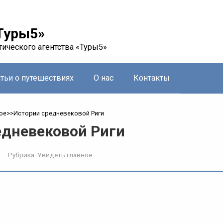
Туры5»
тического агентства «Туры5»
атьи о путешествиях
О нас
Контакты
ое
>>
Истории средневековой Риги
едневековой Риги
Рубрика:
Увидеть главное