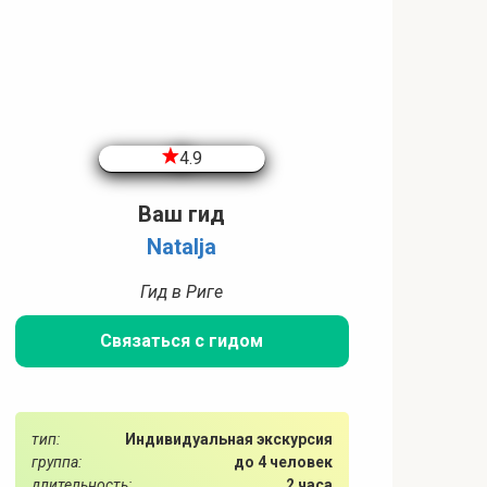
4.9
Ваш гид
Natalja
Гид в Риге
Связаться с гидом
тип:
Индивидуальная экскурсия
группа:
до 4 человек
длительность:
2 часа