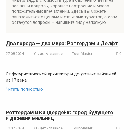
Нидерланд. В стоимость тура включены ответы на
все ваши вопросы, хорошее настроение и масса
положительных впечатлений. Здесь вы можете
ознакомиться с ценами и отзывами туристов, а если
останутся вопросы — напишите гиду напрямую.
Два города — два мира: Роттердам и Делфт
27.08.2024
Увидеть главное
Tour-Master
0
От футуристической архитектуры до уютных пейзажей
из 17 века
Читать полностью
Роттердам и Киндердейк: город будущего
и деревня мельниц
10.07.2024
Увидеть главное
Tour-Master
0