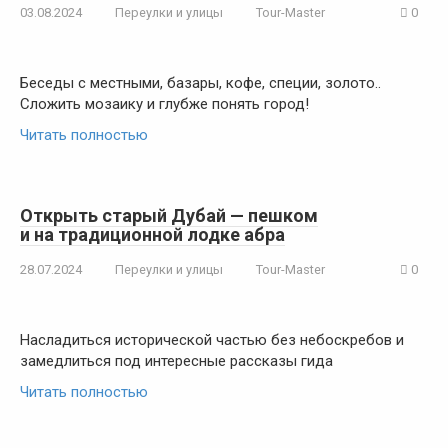
03.08.2024
Переулки и улицы
Tour-Master
0
Беседы с местными, базары, кофе, специи, золото..
Сложить мозаику и глубже понять город!
Читать полностью
Открыть старый Дубай — пешком
и на традиционной лодке абра
28.07.2024
Переулки и улицы
Tour-Master
0
Насладиться исторической частью без небоскребов и
замедлиться под интересные рассказы гида
Читать полностью