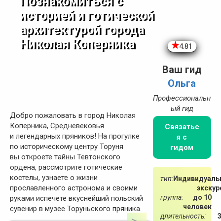
Познакомиться с
историей и готической
архитектурой города
Николая Коперника
4.81
Ваш гид
Ольга
Профессиональн
ый гид
Добро пожаловать в город Николая
Коперника, Средневековья
Связатьс
и легендарных пряников! На прогулке
я с
по историческому центру Торуня
гидом
вы откроете тайны Тевтонского
ордена, рассмотрите готические
костелы, узнаете о жизни
тип:
Индивидуаль
прославленного астронома и своими
экскур
группа:
до 10
руками испечете вкуснейший польский
человек
сувенир в музее Торуньского пряника.
длительность: