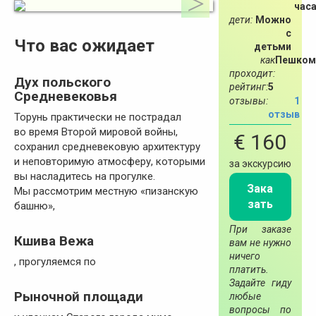
час
дети:
Можно
с
Что вас ожидает
детьми
как
Пешком
проходит:
Дух польского
рейтинг:
5
Средневековья
отзывы:
1
отзыв
Торунь практически не пострадал
во время Второй мировой войны,
€ 160
сохранил средневековую архитектуру
и неповторимую атмосферу, которыми
за экскурсию
вы насладитесь на прогулке.
Зака
Мы рассмотрим местную «пизанскую
зать
башню»,
При заказе
Кшива Вежа
вам не нужно
ничего
, прогуляемся по
платить.
Задайте гиду
Рыночной площади
любые
вопросы по