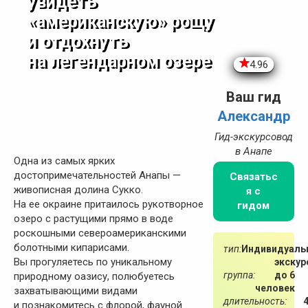
увидеть
«американскую» рощу
и отдохнуть
на легендарном озере
4.96
Ваш гид
Александр
Гид-экскурсовод
в Анапе
Одна из самых ярких
достопримечательностей Анапы —
Связатьс
живописная долина Сукко.
я с
На ее окраине притаилось рукотворное
гидом
озеро с растущими прямо в воде
роскошными североамериканскими
болотными кипарисами.
тип:
Индивидуаль
Вы прогуляетесь по уникальному
экскур
группа:
до 6
природному оазису, полюбуетесь
человек
захватывающими видами
длительность:
и познакомитесь с флорой, фауной