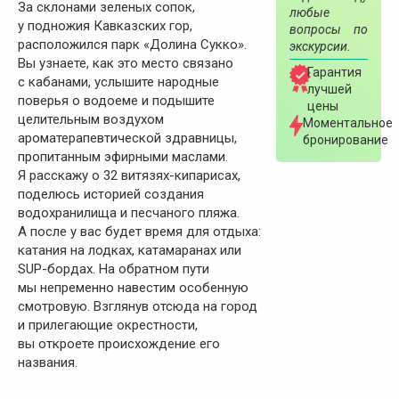
За склонами зеленых сопок,
любые
у подножия Кавказских гор,
вопросы по
расположился парк «Долина Сукко».
экскурсии.
Вы узнаете, как это место связано
Гарантия
с кабанами, услышите народные
лучшей
поверья о водоеме и подышите
цены
целительным воздухом
Моментальное
ароматерапевтической здравницы,
бронирование
пропитанным эфирными маслами.
Я расскажу о 32 витязях-кипарисах,
поделюсь историей создания
водохранилища и песчаного пляжа.
А после у вас будет время для отдыха:
катания на лодках, катамаранах или
SUP-бордах. На обратном пути
мы непременно навестим особенную
смотровую. Взглянув отсюда на город
и прилегающие окрестности,
вы откроете происхождение его
названия.