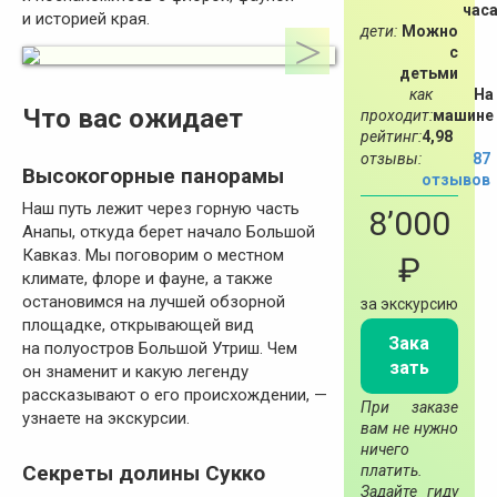
час
и историей края.
дети:
Можно
с
детьми
как
На
Что вас ожидает
проходит:
машине
рейтинг:
4,98
отзывы:
87
Высокогорные панорамы
отзывов
Наш путь лежит через горную часть
8’000
Анапы, откуда берет начало Большой
Кавказ. Мы поговорим о местном
₽
климате, флоре и фауне, а также
остановимся на лучшей обзорной
за экскурсию
площадке, открывающей вид
Зака
на полуостров Большой Утриш. Чем
зать
он знаменит и какую легенду
рассказывают о его происхождении, —
При заказе
узнаете на экскурсии.
вам не нужно
ничего
Секреты долины Сукко
платить.
Задайте гиду