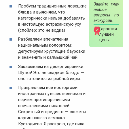
Задайте гиду
Пробуем традиционные ловецкие
любые
блюда и выясняем, что
вопросы по
категорически нельзя добавлять
экскурсии.
в настоящую астраханскую уху
Гарантия
(спойлер: это не водка)
лучшей
Разбавляем впечатления
цены
национальным колоритом:
дегустируем хрустящие баурсаки
и знаменитый калмыцкий чай
Заказываем на десерт икряники.
Шутка! Это не сладкое блюдо —
оно готовится из рыбной икры.
Приправляем все восторгами
иностранных путешественников и
перчим противоречивыми
впечатлениями писателей.
Секретный ингредиент — сюжеты
картин нашего земляка
Кустодиева. Я раскрою, где пила