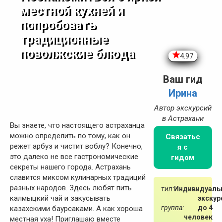
местной кухней и
попробовать
традиционные
поволжские блюда
4.97
Ваш гид
Ирина
Автор экскурсий
в Астрахани
Вы знаете, что настоящего астраханца
можно определить по тому, как он
Связатьс
режет арбуз и чистит воблу? Конечно,
я с
это далеко не все гастрономические
гидом
секреты нашего города. Астрахань
славится миксом кулинарных традиций
разных народов. Здесь любят пить
тип:
Индивидуаль
калмыцкий чай и закусывать
экскур
группа:
до 4
казахскими баурсаками. А как хороша
человек
местная уха! Приглашаю вместе