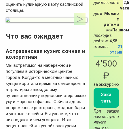
длительность:
2,
оценить кулинарную карту каспийской
час
столицы.
дети:
Можно
с
детьми
как
Пешком
Что вас ожидает
проходит:
рейтинг:
4,95
отзывы:
21
Астраханская кухня: сочная и
отзыв
колоритная
4’500
Мы встретимся на набережной и
погуляем в историческом центре
₽
города. Когда-то в местных чайных
купцы коротали время за самоваром, а
за экскурсию
в трактирах запоздалому
Зака
путешественнику подносили стерляжью
зать
уху и жареного фазана. Сейчас здесь
современные рестораны, модные бары
При заказе
и уютные кофейни. Вы узнаете, что в
вам не нужно
них подают и чем угощают. Итак,
ничего
рецепт нашей «вкусной» экскурсии:
платить.