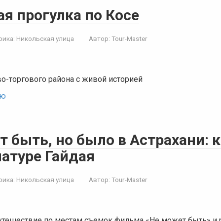
я прогулка по Косе
рика:
Никольская улица
Автор:
Tour-Master
во-торгового района с живой историей
ью
 быть, но было в Астрахани: 
натуре Гайдая
рика:
Никольская улица
Автор:
Tour-Master
утешествие по местам съемок фильма «Не может быть» и 