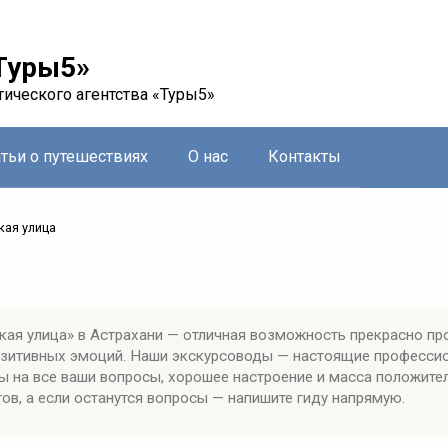
Туры5»
тического агентства «Туры5»
атьи о путешествиях
О нас
Контакты
кая улица
ая улица» в Астрахани — отличная возможность прекрасно пр
позитивных эмоций. Наши экскурсоводы — настоящие професси
ы на все ваши вопросы, хорошее настроение и масса положите
ов, а если останутся вопросы — напишите гиду напрямую.