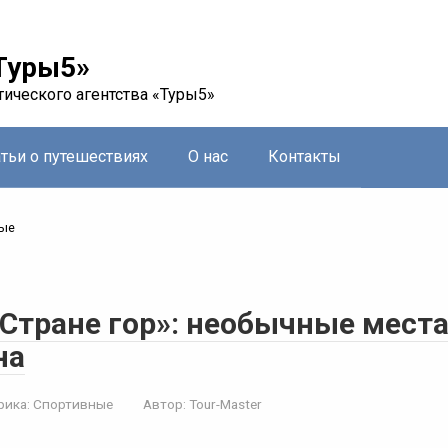
Туры5»
тического агентства «Туры5»
атьи о путешествиях
О нас
Контакты
ые
«Стране гор»: необычные мест
на
рика:
Спортивные
Автор:
Tour-Master