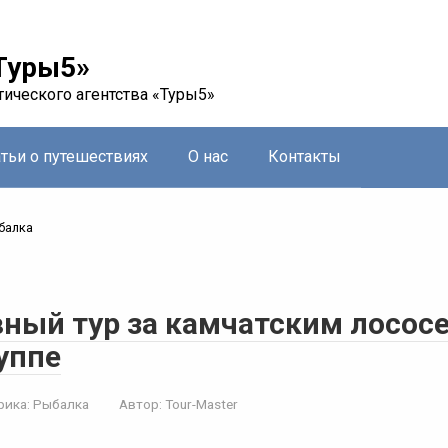
Туры5»
тического агентства «Туры5»
атьи о путешествиях
О нас
Контакты
балка
ный тур за камчатским лососе
уппе
рика:
Рыбалка
Автор:
Tour-Master