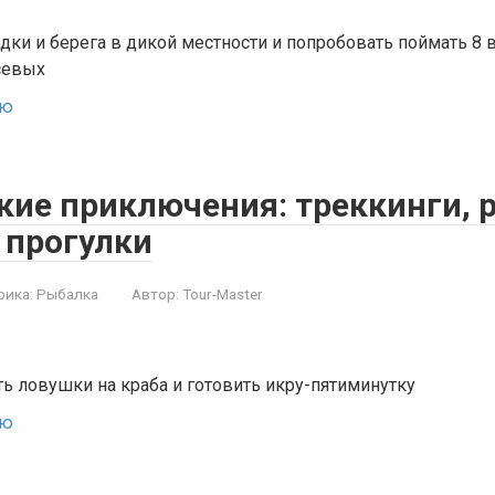
дки и берега в дикой местности и попробовать поймать 8 
севых
ью
кие приключения: треккинги, 
 прогулки
рика:
Рыбалка
Автор:
Tour-Master
ть ловушки на краба и готовить икру-пятиминутку
ью