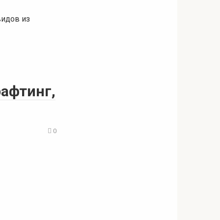
видов из
рафтинг,
0