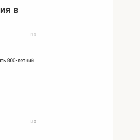
ия в
0
ть 800-летний
0