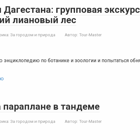
 Дагестана: групповая экскурс
ий лиановый лес
рика:
За городом и природа
Автор:
Tour-Master
 энциклопедию по ботанике и зоологии и попытаться обня
ью
а параплане в тандеме
рика:
За городом и природа
Автор:
Tour-Master