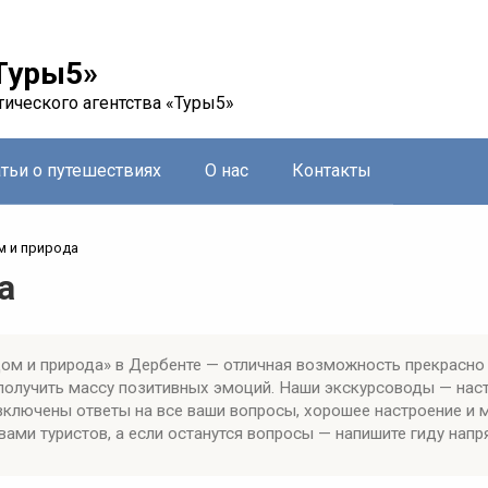
Туры5»
тического агентства «Туры5»
атьи о путешествиях
О нас
Контакты
м и природа
а
ом и природа» в Дербенте — отличная возможность прекрасно
 получить массу позитивных эмоций. Наши экскурсоводы — на
включены ответы на все ваши вопросы, хорошее настроение и 
ами туристов, а если останутся вопросы — напишите гиду напр