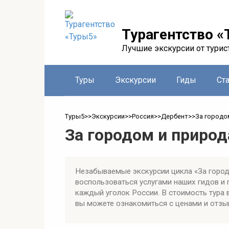
Перейти
к
контенту
Турагентство «
Лучшие экскурсии от турис
Туры
Экскурсии
Гиды
Ст
Туры5
>>
Экскурсии
>>
Россия
>>
Дербент
>>
За городо
За городом и природ
Незабываемые экскурсии цикла «За город
воспользоваться услугами наших гидов и
каждый уголок России. В стоимость тура 
вы можете ознакомиться с ценами и отзыв