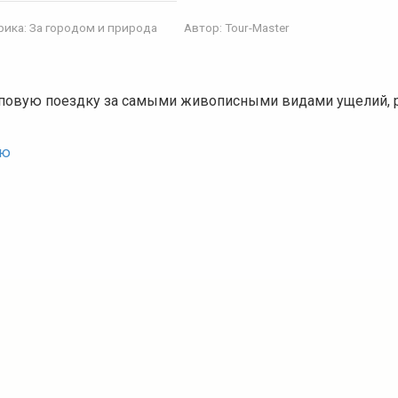
рика:
За городом и природа
Автор:
Tour-Master
повую поездку за самыми живописными видами ущелий, 
ью