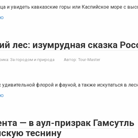
ица и увидеть кавказские горы или Каспийское море с вы
ью
ий лес: изумрудная сказка Рос
рика:
За городом и природа
Автор:
Tour-Master
 удивительной флорой и фауной, а также искупаться в лес
ью
нта — в аул-призрак Гамсутль
нскую теснину