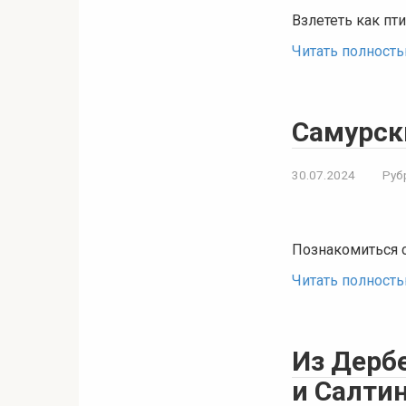
Взлететь как пт
Читать полност
Самурск
30.07.2024
Руб
Познакомиться с
Читать полност
Из Дербе
и Салти