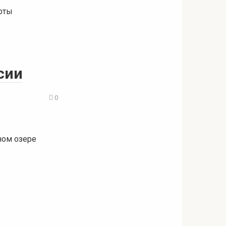
соты
сии
0
ном озере