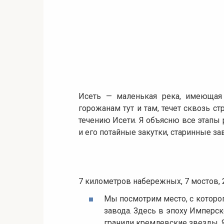
Исеть — маленькая река, имеющая 
горожанам тут и там, течет сквозь ст
течению Исети. Я объясню все этапы 
и его потайные закутки, старинные з
7 километров набережных, 7 мостов, 2
Мы посмотрим место, с которог
завода. Здесь в эпоху Имперск
гранили кремлевские звезды. Я