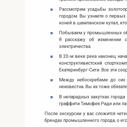
Рассмотрим усадьбы золотоп
городом. Вы узнаете о первых м
коней в шампанском купал, кто
Побываем у промышленных объ
Я расскажу об изменении с
электричества.
В 20-м веке река наконец нач
конструктивистский спортком
Екатеринбург-Сити. Все эти соо
Между небоскребами до сих 
неизвестна. Вы их тоже обязате
В непарадных закутках города
граффити Тимофея Ради или па
После экскурсии у вас сложится четк
брендах промышленного города, о его 