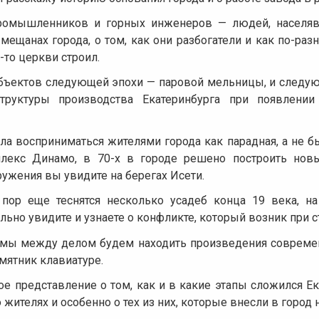
ромышленников и горных инженеров — людей, населявши
ещанах города, о том, как они разбогатели и как по-разн
-то церкви строил.
ектов следующей эпохи — паровой мельницы, и следующ
труктуры производства Екатеринбурга при появлении
ала восприниматься жителями города как парадная, а не 
плекс Динамо, в 70-х в городе решено построить нов
ружения вы увидите на берегах Исети.
пор еще теснятся несколько усадеб конца 19 века, н
льно увидите и узнаете о конфликте, который возник при с
 мы между делом будем находить произведения современн
мятник клавиатуре.
ое представление о том, как и в какие этапы сложился Ек
жителях и особенно о тех из них, которые внесли в город