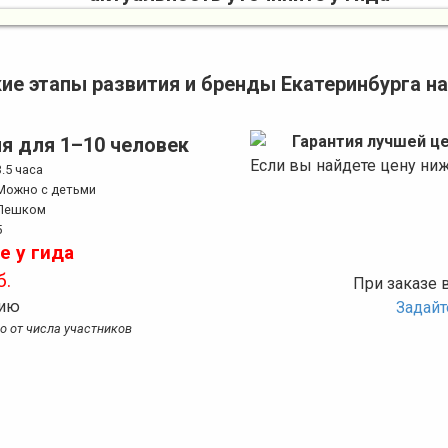
ие этапы развития и бренды Екатеринбурга на
Гарантия лучшей ц
я для 1–10 человек
Если вы найдете цену ни
3.5 часа
Можно с детьми
Пешком
5
е у гида
б.
При заказе 
сию
Задай
мо от числа участников