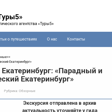
Туры5»
тического агентства «Туры5»
атьи о путешествиях
О нас
Контакты
рные
>>
еский Екатеринбург»
 Екатеринбург: «Парадный и
еский Екатеринбург»
Рубрика:
Обзорные
Экскурсия отправлена в архив
актуальность уточняйте у гида