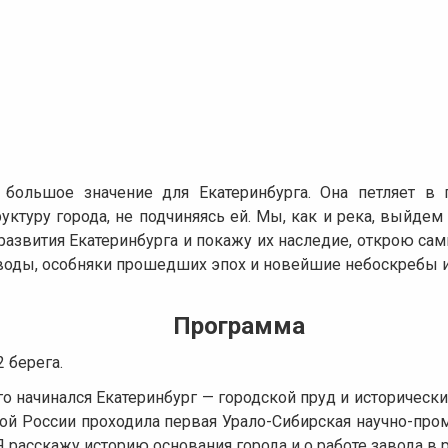
большое значение для Екатеринбурга. Она петляет в 
руктуру города, не подчиняясь ей. Мы, как и река, выйдем
развития Екатеринбурга и покажу их наследие, открою са
аводы, особняки прошедших эпох и новейшие небоскребы из
Программа
 берега.
о начинался Екатеринбург — городской пруд и исторически
ой России проходила первая Урало-Сибирская научно-пром
 расскажу историю основания города и о работе завода в 