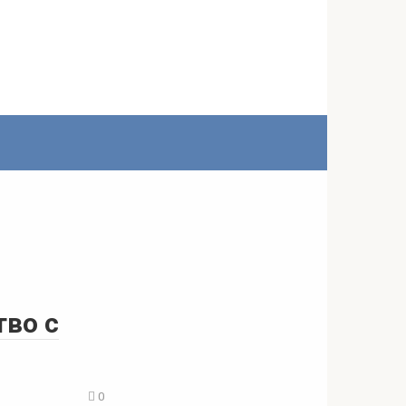
тво с
0