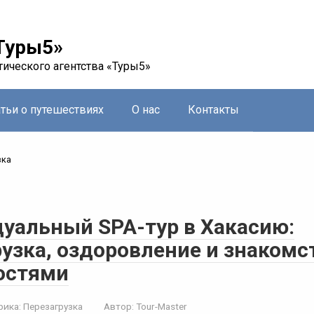
Туры5»
тического агентства «Туры5»
атьи о путешествиях
О нас
Контакты
зка
уальный SPA-тур в Хакасию:
узка, оздоровление и знакомс
остями
рика:
Перезагрузка
Автор:
Tour-Master