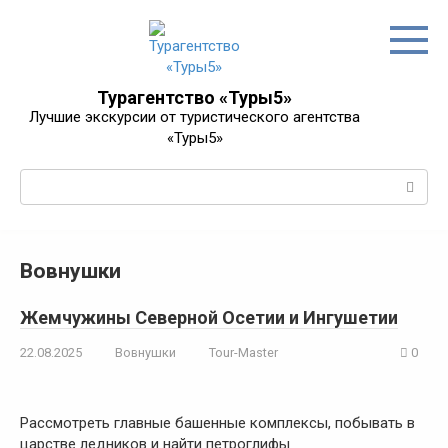
Перейти
к
контенту
Турагентство «Туры5»
Лучшие экскурсии от туристического агентства
«Туры5»
Поиск:
Вовнушки
Жемчужины Северной Осетии и Ингушетии
22.08.2025
Вовнушки
Tour-Master
0
Рассмотреть главные башенные комплексы, побывать в
царстве ледников и найти петроглифы