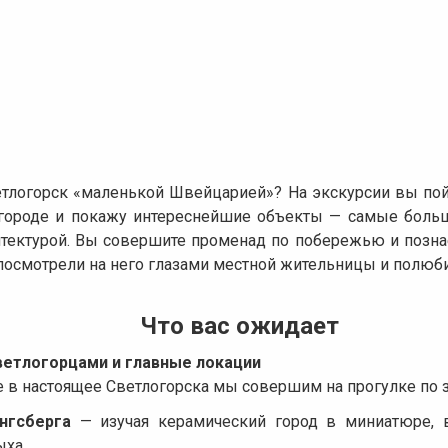
тлогорск «маленькой Швейцарией»? На экскурсии вы пойм
городе и покажу интереснейшие объекты — самые больши
итектурой. Вы совершите променад по побережью и позна
 посмотрели на него глазами местной жительницы и полюб
Что вас ожидает
ветлогорцами и главные локации
 в настоящее Светлогорска мы совершим на прогулке по з
нгсберга
— изучая керамический город в миниатюре, 
ыха.