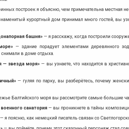
ринных построек я объясню, чем примечательна местная не
наменитый курортный дом принимал много гостей, вы узн
донапорная башня»
— я расскажу, когда построили сооруж
море»
— здание порадует элементами деревянного зодч
 снимали в доме отдыха.
я — звезда моря»
— вы узнаете, что находится в христиан
ничный»
— гуляя по парку, вы разберётесь, почему женск
ежье Балтийского моря вы рассмотрите самые большие ча
 военного санатория
— вы проникнете в тайны композиции
— я поясню, как немецкий писатель связан со Светлогорск
»
— вы поймёте, почему этот сказочный персонаж стал со