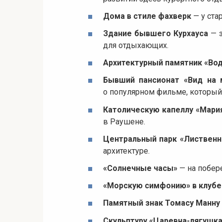
Дома в стиле фахверк
— у ста
Здание бывшего Курхауса
— з
для отдыхающих.
Архитектурный памятник «Во
Бывший пансионат «Вид на 
о популярном фильме, который
Католическую капеллу «Мари
в Раушене.
Центральный парк «Листвен
архитектуре.
«Солнечные часы»
— на побер
«Морскую симфонию» в клубе
Памятный знак Томасу Манну
Скульптуру «Царевна-лягушка