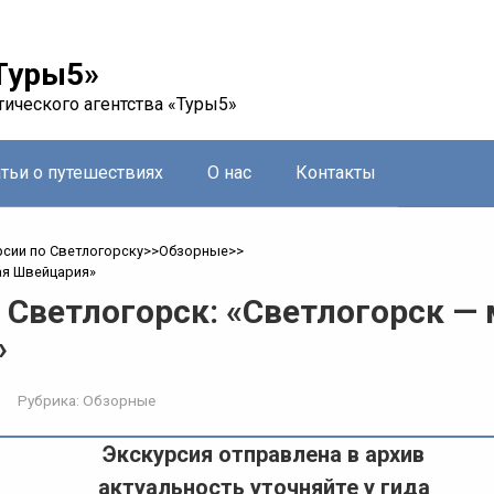
Туры5»
тического агентства «Туры5»
атьи о путешествиях
О нас
Контакты
рсии по Светлогорску
>>
Обзорные
>>
ая Швейцария»
 Светлогорск: «Светлогорск —
»
Рубрика:
Обзорные
Экскурсия отправлена в архив
актуальность уточняйте у гида