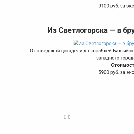
9100 руб. за э
Из Светлогорска — в б
От шведской цитадели до кораблей Балтийск
западного город
Стоимост
5900 руб. за э
0