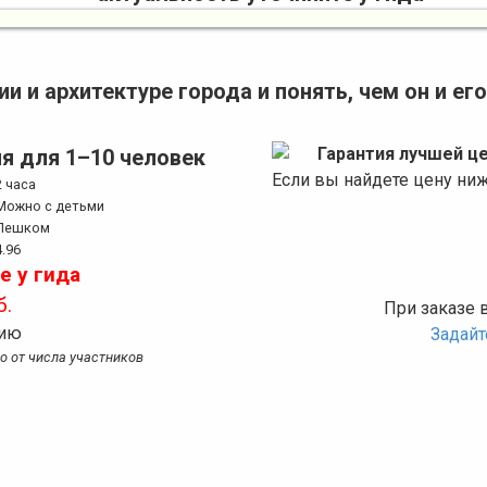
ии и архитектуре города и понять, чем он и е
Гарантия лучшей ц
я для 1–10 человек
Если вы найдете цену ни
2 часа
Можно с детьми
Пешком
4.96
е у гида
б.
При заказе 
сию
Задай
мо от числа участников