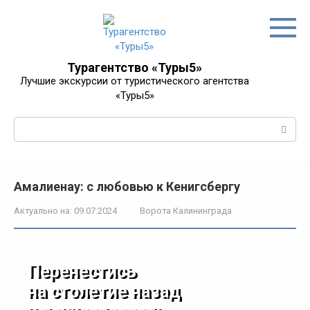
Перейти
к
контенту
Турагентство «Туры5»
Лучшие экскурсии от туристического агентства
«Туры5»
Поиск:
Амалиенау: с любовью к Кенигсбергу
Актуально на:
09.07.2024
Ворота Калининграда
Перенестись
на столетие назад