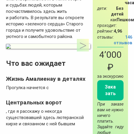
час
и судьбах людей, которым
дети:
Без
посчастливилось здесь жить
детей
и работать. В результате вы откроете
как
Пешком
историю «зеленого сердца» Старого
проходит:
города и получите удовольствие от
рейтинг:
4,96
уютного и самобытного района.
отзывы:
146
отзывов
4’000
Что вас ожидает
₽
за экскурсию
Жизнь Амалиенау в деталях
Зака
Прогулка начнется с
зать
Центральных ворот
При заказе
вам не нужно
, где я расскажу о некогда
ничего
существовавшей здесь лютеранской
платить.
кирхе и связанном с ней бывшем
Задайте гиду
любые