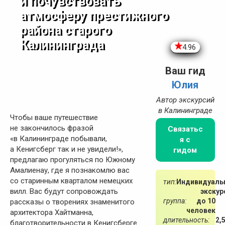
и почувствовать
атмосферу престижного
района старого
Калининграда
4.96
Ваш гид
Юлия
Автор экскурсий
в Калининграде
Чтобы ваше путешествие
не закончилось фразой
Связатьс
«в Калининграде побывали,
я с
а Кенигсберг так и не увидели!»,
гидом
предлагаю прогуляться по Южному
Амалиенау, где я познакомлю вас
со старинным кварталом немецких
тип:
Индивидуаль
вилл. Вас будут сопровождать
экскур
группа:
до 10
рассказы о творениях знаменитого
человек
архитектора Хайтманна,
длительность:
2,
благотворительности в Кенигсберге