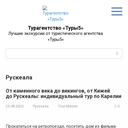
Перейти
к
контенту
Турагентство «Туры5»
Лучшие экскурсии от туристического агентства
«Туры5»
Поиск:
Рускеала
От каменного века до викингов, от Кижей
до Рускеалы: индивидуальный тур по Карелии
23.08.2025
Рускеала
Tour-Master
0
Прокатиться на ретропоезде, посетить дом из фильма