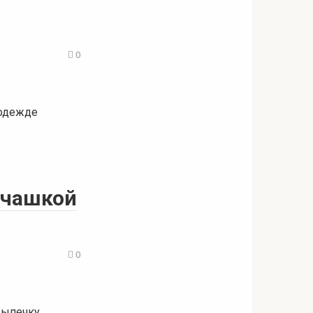
0
 одежде
 чашкой
0
выпечку