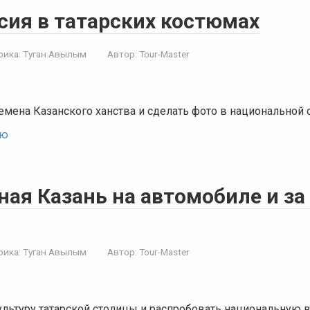
сия в татарских костюмах
рика:
Туган Авылым
Автор:
Tour-Master
емена Казанского ханства и сделать фото в национальной
ью
ная Казань на автомобиле и за
рика:
Туган Авылым
Автор:
Tour-Master
ультуру татарской столицы и распробовать национальную 