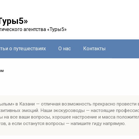
Туры5»
тического агентства «Туры5»
атьи о путешествиях
О нас
Контакты
ым
ылым» в Казани — отличная возможность прекрасно провести 
позитивных эмоций. Наши экскурсоводы — настоящие професси
ы на все ваши вопросы, хорошее настроение и масса положите
ов, а если останутся вопросы — напишите гиду напрямую.