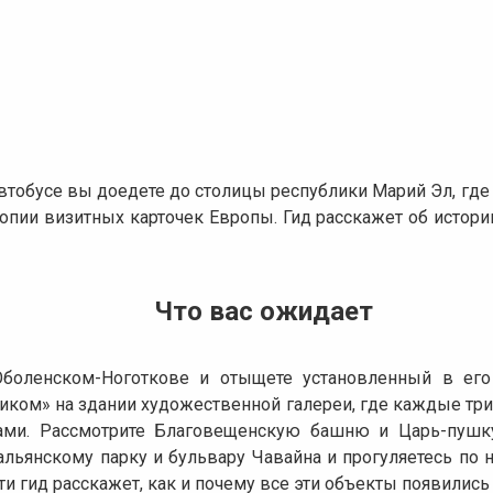
автобусе вы доедете до столицы республики Марий Эл, гд
копии визитных карточек Европы. Гид расскажет об истор
Что вас ожидает
Оболенском-Ноготкове и отыщете установленный в его
иком» на здании художественной галереи, где каждые тр
ами. Рассмотрите Благовещенскую башню и Царь-пушк
тальянскому парку и бульвару Чавайна и прогуляетесь по
и гид расскажет, как и почему все эти объекты появились