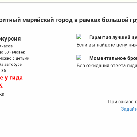
ритный марийский город в рамках большой гр
Гарантия лучшей ц
скурсия
Если вы найдете цену ни
9 часов
до 50 человек
Моментальное бро
Можно с детьми
На автобусе
Без ожидания ответа гид
4.36
е у гида
б.
ка
При заказе 
Задай