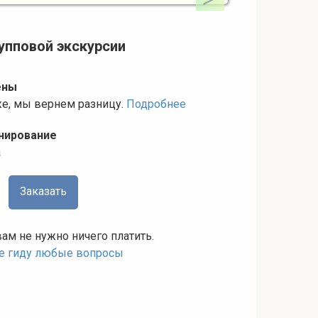
упповой экскурсии
ены
же, мы вернем разницу.
Подробнее
нирование
а
Заказать
вам не нужно ничего платить.
те гиду любые вопросы