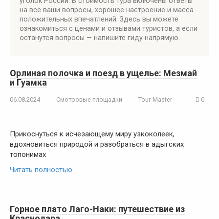
уголок России. В стоимость тура включены ответы
на все ваши вопросы, хорошее настроение и масса
положительных впечатлений. Здесь вы можете
ознакомиться с ценами и отзывами туристов, а если
останутся вопросы — напишите гиду напрямую.
Орлиная полочка и поезд в ущелье: Мезмай
и Гуамка
06.08.2024
Смотровые площадки
Tour-Master
0
Прикоснуться к исчезающему миру узкоколеек,
вдохновиться природой и разобраться в адыгских
топонимах
Читать полностью
Горное плато Лаго-Наки: путешествие из
Краснодара