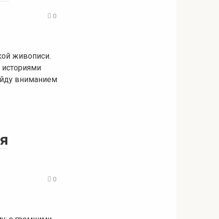
0
ой живописи.
с историями
бойду вниманием
ия
0