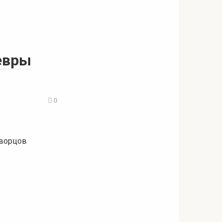
евры
0
творцов