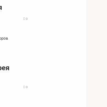
я
0
торов
рея
0