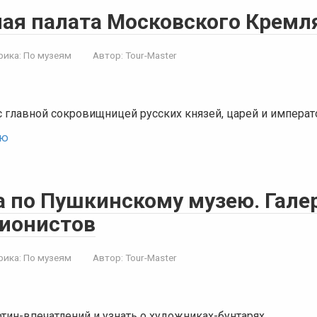
ая палата Московского Кремл
рика:
По музеям
Автор:
Tour-Master
 главной сокровищницей русских князей, царей и импера
ью
а по Пушкинскому музею. Гале
ионистов
рика:
По музеям
Автор:
Tour-Master
тин-впечатлений и узнать о художниках-бунтарях