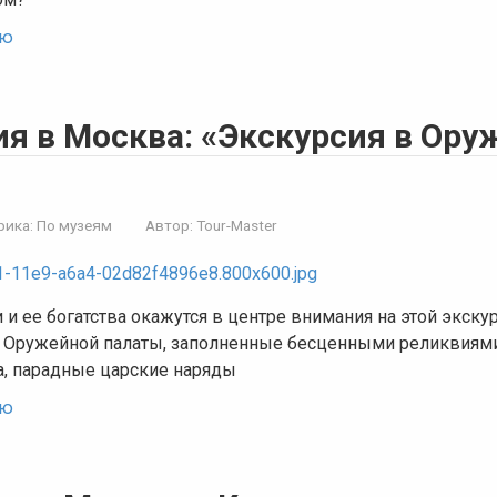
ью
ия в Москва: «Экскурсия в Ор
рика:
По музеям
Автор:
Tour-Master
и ее богатства окажутся в центре внимания на этой экску
ы Оружейной палаты, заполненные бесценными реликвиями:
, парадные царские наряды
ью