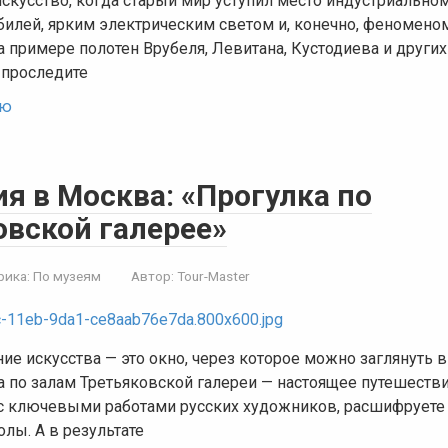
скусство, когда старый мир уступил место индустриальном
илей, ярким электрическим светом и, конечно, феноменом
 примере полотен Врубеля, Левитана, Кустодиева и други
проследите
ью
я в Москва: «Прогулка по
овской галерее»
рика:
По музеям
Автор:
Tour-Master
ие искусства — это окно, через которое можно заглянуть 
а по залам Третьяковской галереи — настоящее путешеств
 с ключевыми работами русских художников, расшифрует
олы. А в результате