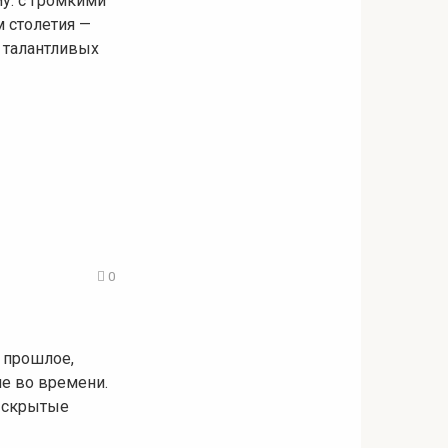
у: с громкими
 столетия —
х талантливых
0
в прошлое,
ие во времени.
е скрытые