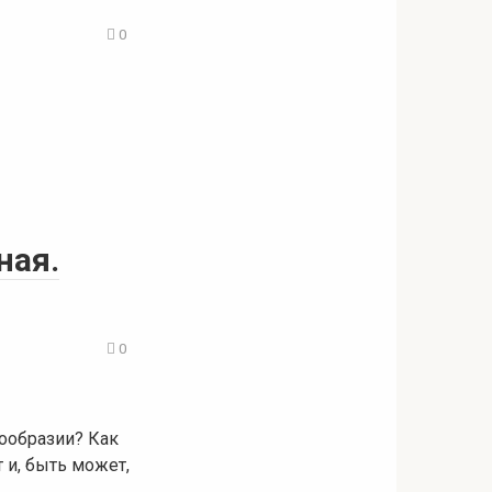
0
ная.
0
гообразии? Как
т и, быть может,