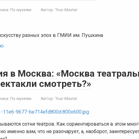
рика:
По музеям
Автор:
Tour-Master
искусству разных эпох в ГМИИ им. Пушкина
ью
я в Москва: «Москва театраль
пектакли смотреть?»
рика:
По музеям
Автор:
Tour-Master
ываются сотни театров. Как сориентироваться в этом мно
жно именно вам, что не разочарует, а, наоборот, заинтересуе
ом?