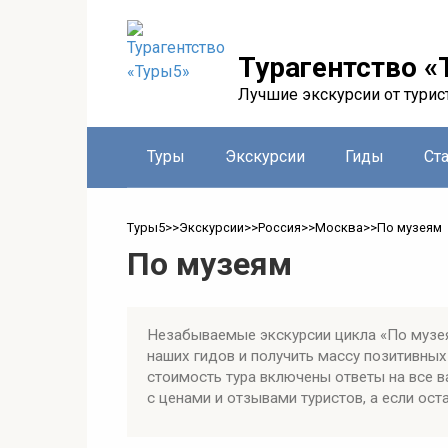
Перейти
к
контенту
Турагентство «
Лучшие экскурсии от турис
Туры
Экскурсии
Гиды
Ст
Туры5
>>
Экскурсии
>>
Россия
>>
Москва
>>
По музеям
По музеям
Незабываемые экскурсии цикла «По музея
наших гидов и получить массу позитивны
стоимость тура включены ответы на все 
с ценами и отзывами туристов, а если ост