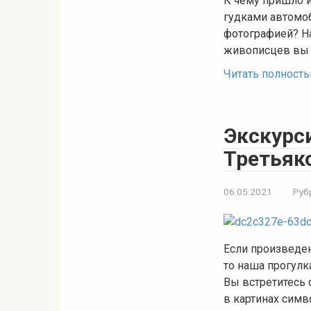
К чему пришло и
гудками автомоб
фотографией? На
живописцев вы 
Читать полност
Экскурси
Третьяк
06.05.2021
Руб
Если произведен
то наша прогулк
Вы встретитесь
в картинах симв