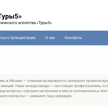
Туры5»
тического агентства «Туры5»
атьи о путешествиях
О нас
Контакты
м» в Москве — отличная возможность прекрасно провести вре
х эмоций. Наши экскурсоводы — настоящие профессионалы, ко
ваши вопросы, хорошее настроение и масса положительных впе
анутся вопросы — напишите гиду напрямую.