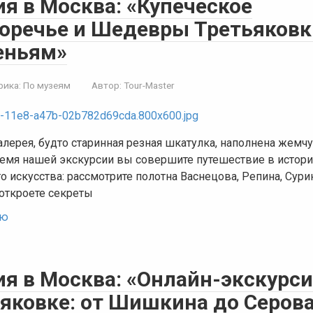
я в Москва: «Купеческое
оречье и Шедевры Третьяковк
еньям»
рика:
По музеям
Автор:
Tour-Master
алерея, будто старинная резная шкатулка, наполнена жем
ремя нашей экскурсии вы совершите путешествие в истор
о искусства: рассмотрите полотна Васнецова, Репина, Сури
 откроете секреты
ью
ия в Москва: «Онлайн-экскурс
ьяковке: от Шишкина до Серов