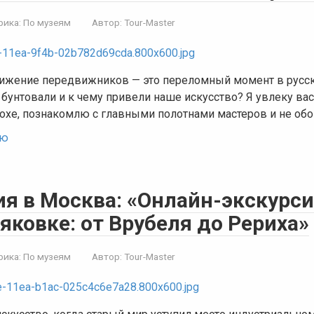
рика:
По музеям
Автор:
Tour-Master
ижение передвижников — это переломный момент в русск
 бунтовали и к чему привели наше искусство? Я увлеку ва
похе, познакомлю с главными полотнами мастеров и не о
ью
ия в Москва: «Онлайн-экскурс
яковке: от Врубеля до Рериха»
рика:
По музеям
Автор:
Tour-Master