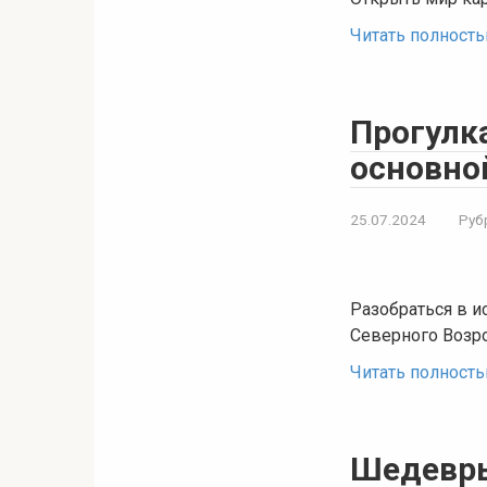
Читать полност
Прогулк
основно
25.07.2024
Руб
Разобраться в и
Северного Возр
Читать полност
Шедевры