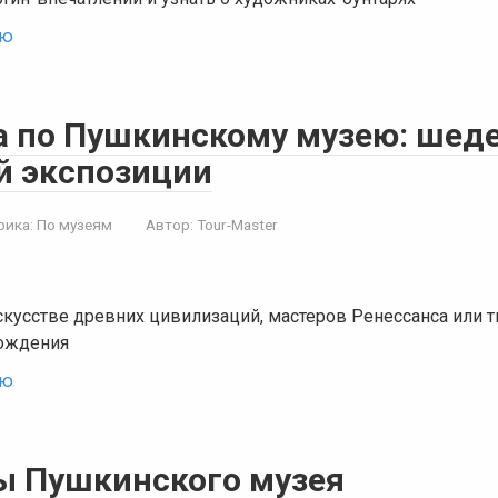
ью
а по Пушкинскому музею: шед
й экспозиции
рика:
По музеям
Автор:
Tour-Master
скусстве древних цивилизаций, мастеров Ренессанса или 
ождения
ью
 Пушкинского музея