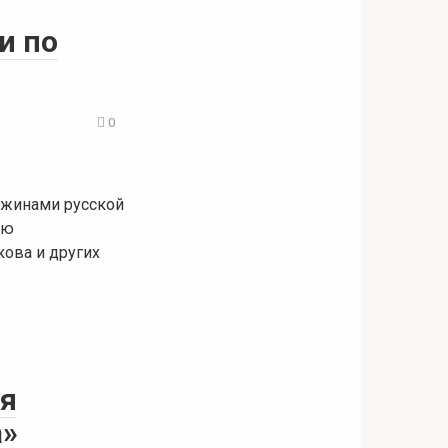
и по
0
чужинами русской
ию
кова и других
ия
а»