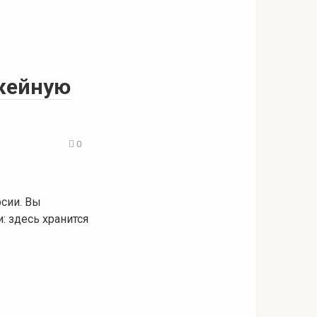
ужейную
0
рсии. Вы
 здесь хранится