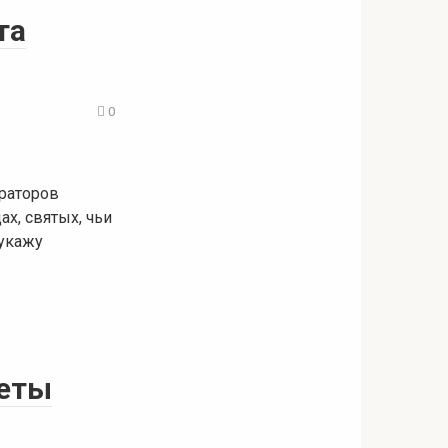
та
0
ераторов
х, святых, чьи
 укажу
реты