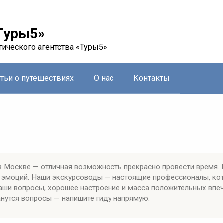
Туры5»
тического агентства «Туры5»
атьи о путешествиях
О нас
Контакты
 Москве — отличная возможность прекрасно провести время. 
х эмоций. Наши экскурсоводы — настоящие профессионалы, ко
ваши вопросы, хорошее настроение и масса положительных впе
анутся вопросы — напишите гиду напрямую.