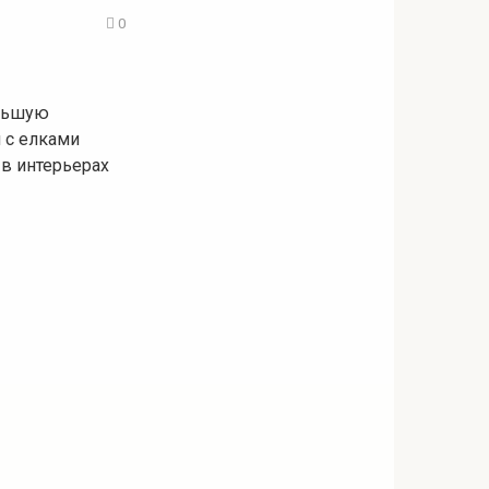
0
ольшую
 с елками
 в интерьерах