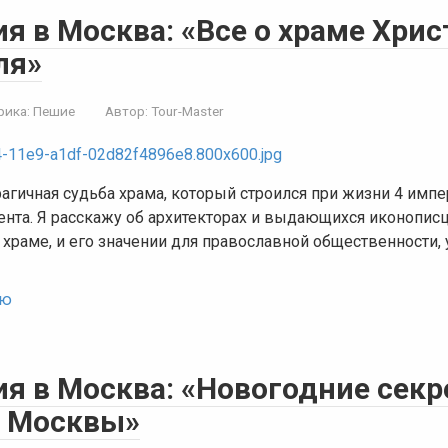
я в Москва: «Все о храме Хрис
ля»
рика:
Пешие
Автор:
Tour-Master
рагичная судьба храма, который строился при жизни 4 имп
ента. Я расскажу об архитекторах и выдающихся иконописца
 храме, и его значении для православной общественности,
ью
ия в Москва: «Новогодние сек
е Москвы»