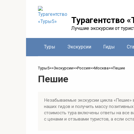
Перейти
к
контенту
Турагентство «
Лучшие экскурсии от турис
Туры
Экскурсии
Гиды
Ст
Туры5
>>
Экскурсии
>>
Россия
>>
Москва
>>
Пешие
Пешие
Незабываемые экскурсии цикла «Пешие» в
наших гидов и получить массу позитивны
стоимость тура включены ответы на все 
с ценами и отзывами туристов, а если ост