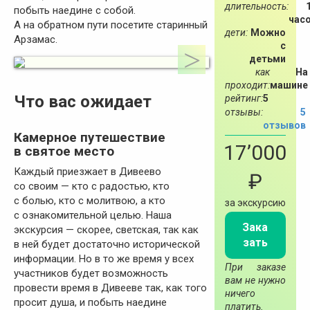
длительность:
побыть наедине с собой.
час
А на обратном пути посетите старинный
дети:
Можно
Арзамас.
с
детьми
как
На
проходит:
машине
Что вас ожидает
рейтинг:
5
отзывы:
5
отзывов
Камерное путешествие
17’000
в святое место
Каждый приезжает в Дивеево
₽
со своим — кто с радостью, кто
с болью, кто с молитвою, а кто
за экскурсию
с ознакомительной целью. Наша
Зака
экскурсия — скорее, светская, так как
зать
в ней будет достаточно исторической
информации. Но в то же время у всех
При заказе
участников будет возможность
вам не нужно
провести время в Дивееве так, как того
ничего
просит душа, и побыть наедине
платить.