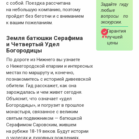
с собой. Поездка рассчитана
Задайте гиду
на небольшую компанию, поэтому
любые
пройдет без беготни и с вниманием
вопросы по
экскурсии.
к вашим пожеланиям.
Гарантия
лучшей
Земля батюшки Серафима
цены
и Четвертый Удел
Богородицы
По дороге из Нижнего вы узнаете
о Нижегородской епархии и интересных
местах по маршруту и, конечно,
познакомитесь с историей дивеевской
обители. Гид расскажет, как она
зарождалась и чем живет сегодня.
Объяснит, что означает «удел
Богородицы», и погрузит в прошлое
монастыря, связанное с великим
святым подвижником — батюшкой
Серафимом Саровским, жившем
на рубеже 18-19 веков. Будут истории
о чудесах и духовных рождениях,