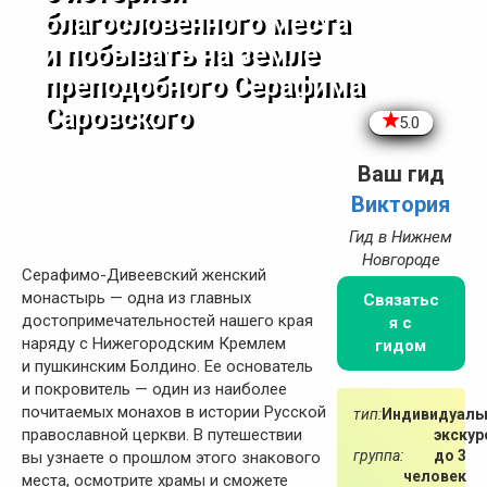
благословенного места
и побывать на земле
преподобного Серафима
Саровского
5.0
Ваш гид
Виктория
Гид в Нижнем
Новгороде
Серафимо-Дивеевский женский
монастырь — одна из главных
Связатьс
достопримечательностей нашего края
я с
наряду с Нижегородским Кремлем
гидом
и пушкинским Болдино. Ее основатель
и покровитель — один из наиболее
почитаемых монахов в истории Русской
тип:
Индивидуаль
православной церкви. В путешествии
экскур
группа:
до 3
вы узнаете о прошлом этого знакового
человек
места, осмотрите храмы и сможете