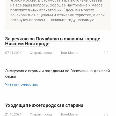
уголок России. В стоимость тура включены ответы
на все ваши вопросы, хорошее настроение и масса
положительных впечатлений. Здесь вы можете
ознакомиться с ценами и отзывами туристов, а если
останутся вопросы — напишите гиду напрямую.
За речкою за Почайною в славном городе
Нижнем Новгороде
07.11.2024
Старый город
Tour-Master
0
Экскурсия с играми и загадками по Започаинью для всей
семьи
Читать полностью
Уходящая нижегородская старина
21.10.2024
Старый город
Tour-Master
0